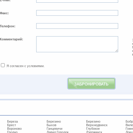
E-mail:
*
Факс:
Телефон:
Комментарий:
Я согласен с условиями.
Береза
Березино
Березино
Бобр
Брест
Быхов
Верхнедвинск
Виле
Вороново
Ганцевичи
Глубокое
Гоме
Гродно
Давид Городок
Дзержинск
Док