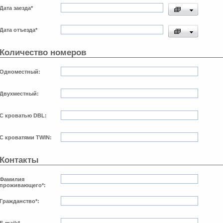
Дата заезда
*
Дата отъезда
*
Количество номеров
Одноместный:
Двухместный:
С кроватью DBL:
С кроватями TWIN:
Контакты
Фамилия
проживающего
*
:
​Гражданство
*
: