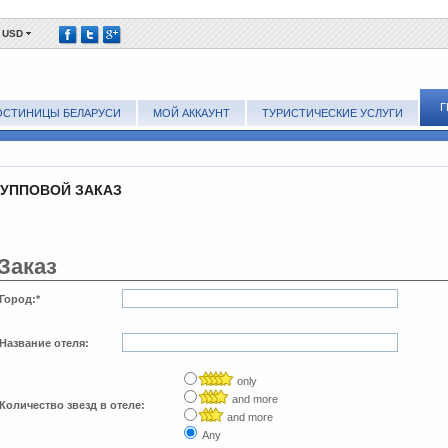
USD
Г
ОСТИНИЦЫ БЕЛАРУСИ
МОЙ АККАУНТ
ТУРИСТИЧЕСКИЕ УСЛУГИ
РУППОВОЙ ЗАКАЗ
Заказ
Город:
*
Название отеля:
only
and more
Количество звезд в отеле:
and more
Any