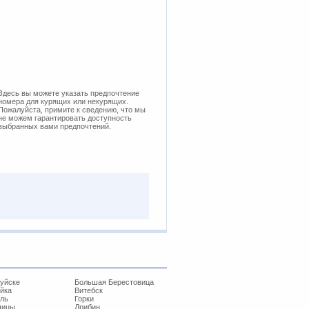
Здесь вы можете указать предпочтение
номера для курящих или некурящих.
Пожалуйста, примите к сведению, что мы
не можем гарантировать доступность
выбранных вами предпочтений.
уйске
Большая Берестовица
йка
Витебск
ль
Горки
шицы
Дрибин