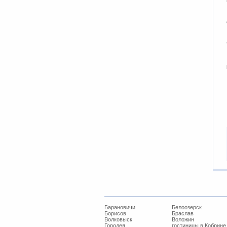
Барановичи
Белоозерск
Борисов
Браслав
Волковыск
Воложин
Городея
гостиницы в Кобрине