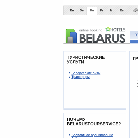
En
De
Ru
Fr
It
Es
Г
ТУРИСТИЧЕСКИЕ
Г
УСЛУГИ
Белорусские визы
Трансферы
ПОЧЕМУ
BELARUSTOURSERVICE?
Беcплатное бронирование