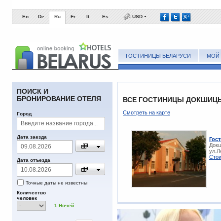
En
De
Ru
Fr
It
Es
USD
ГОСТИНИЦЫ БЕЛАРУСИ
МОЙ 
ПОИСК И
БРОНИРОВАНИЕ ОТЕЛЯ
ВСЕ ГОСТИНИЦЫ ДОКШИЦЫ
Смотреть на карте
Город
Дата заезда
Гос
Докш
ул.Л
Стои
Дата отъезда
Точные даты не известны
Количество
человек
1
Ночей