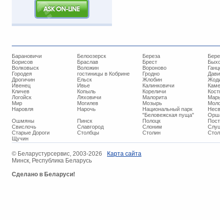
Барановичи
Белоозерск
Береза
Бере
Борисов
Браслав
Брест
Бых
Волковыск
Воложин
Вороново
Ганц
Городея
гостиницы в Кобрине
Гродно
Дави
Дрогичин
Ельск
Жлобин
Жод
Ивенец
Ивье
Калинковичи
Кам
Кличев
Копыль
Кореличи
Кост
Логойск
Ляховичи
Малорита
Марь
Мир
Могилев
Мозырь
Мол
Наровля
Нарочь
Национальный парк
Нес
"Беловежская пуща"
Орш
Ошмяны
Пинск
Полоцк
Пос
Свислочь
Славгород
Слоним
Слуц
Старые Дороги
Столбцы
Столин
Стол
Щучин
© ​Беларустурсервис, 2003-2026
Карта сайта
Минск, Республика Беларусь
Сделано в Беларуси!