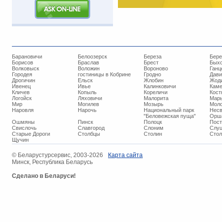
Барановичи
Белоозерск
Береза
Бере
Борисов
Браслав
Брест
Бых
Волковыск
Воложин
Вороново
Ганц
Городея
гостиницы в Кобрине
Гродно
Дави
Дрогичин
Ельск
Жлобин
Жод
Ивенец
Ивье
Калинковичи
Кам
Кличев
Копыль
Кореличи
Кост
Логойск
Ляховичи
Малорита
Марь
Мир
Могилев
Мозырь
Мол
Наровля
Нарочь
Национальный парк
Нес
"Беловежская пуща"
Орш
Ошмяны
Пинск
Полоцк
Пос
Свислочь
Славгород
Слоним
Слуц
Старые Дороги
Столбцы
Столин
Стол
Щучин
© ​Беларустурсервис, 2003-2026
Карта сайта
Минск, Республика Беларусь
Сделано в Беларуси!