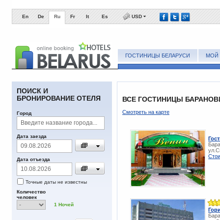
En
De
Ru
Fr
It
Es
USD
ГОСТИНИЦЫ БЕЛАРУСИ
МОЙ 
ПОИСК И
БРОНИРОВАНИЕ ОТЕЛЯ
ВСЕ ГОСТИНИЦЫ БАРАНОВ
Смотреть на карте
Город
Дата заезда
Гос
Бара
ул.С
Стои
Дата отъезда
Точные даты не известны
Количество
человек
1
Ночей
Гор
Бара