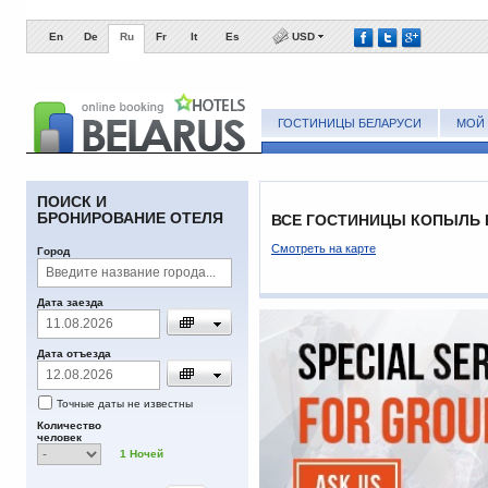
En
De
Ru
Fr
It
Es
USD
ГОСТИНИЦЫ БЕЛАРУСИ
МОЙ 
ПОИСК И
БРОНИРОВАНИЕ ОТЕЛЯ
ВСЕ ГОСТИНИЦЫ КОПЫЛЬ 
Смотреть на карте
Город
Дата заезда
Дата отъезда
Точные даты не известны
Количество
человек
1
Ночей