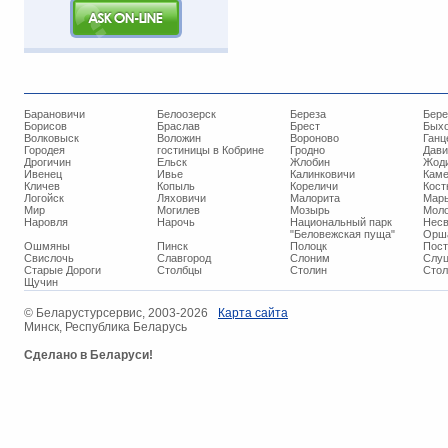
Барановичи
Белоозерск
Береза
Бере
Борисов
Браслав
Брест
Бых
Волковыск
Воложин
Вороново
Ганц
Городея
гостиницы в Кобрине
Гродно
Дави
Дрогичин
Ельск
Жлобин
Жод
Ивенец
Ивье
Калинковичи
Кам
Кличев
Копыль
Кореличи
Кост
Логойск
Ляховичи
Малорита
Марь
Мир
Могилев
Мозырь
Мол
Наровля
Нарочь
Национальный парк
Нес
"Беловежская пуща"
Орш
Ошмяны
Пинск
Полоцк
Пос
Свислочь
Славгород
Слоним
Слуц
Старые Дороги
Столбцы
Столин
Стол
Щучин
© ​Беларустурсервис, 2003-2026
Карта сайта
Минск, Республика Беларусь
Сделано в Беларуси!