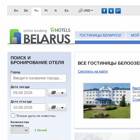
En
De
Ru
Fr
It
Es
USD
ГОСТИНИЦЫ БЕЛАРУСИ
МОЙ 
ПОИСК И
БРОНИРОВАНИЕ ОТЕЛЯ
ВСЕ ГОСТИНИЦЫ БЕЛООЗЕР
Смотреть на карте
Город
Дата заезда
Гос
Бело
ул.Л
Стои
Дата отъезда
Точные даты не известны
Количество
человек
1
Ночей