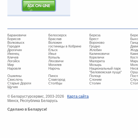
Барановичи
Белоозерск
Береза
Бере
Борисов
Браслав
Брест
Бых
Волковыск
Воложин
Вороново
Ганц
Городея
гостиницы в Кобрине
Гродно
Дави
Дрогичин
Ельск
Жлобин
Жод
Ивенец
Ивье
Калинковичи
Кам
Кличев
Копыль
Кореличи
Кост
Логойск
Ляховичи
Малорита
Марь
Мир
Могилев
Мозырь
Мол
Наровля
Нарочь
Национальный парк
Нес
"Беловежская пуща"
Орш
Ошмяны
Пинск
Полоцк
Пос
Свислочь
Славгород
Слоним
Слуц
Старые Дороги
Столбцы
Столин
Стол
Щучин
© ​Беларустурсервис, 2003-2026
Карта сайта
Минск, Республика Беларусь
Сделано в Беларуси!