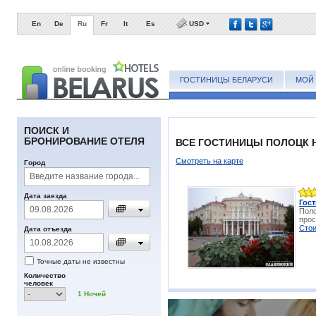
En
De
Ru
Fr
It
Es
USD
ГОСТИНИЦЫ БЕЛАРУСИ
МОЙ 
ПОИСК И
БРОНИРОВАНИЕ ОТЕЛЯ
ВСЕ ГОСТИНИЦЫ ПОЛОЦК Н
Смотреть на карте
Город
Дата заезда
Гос
Поло
прос
Стои
Дата отъезда
Точные даты не известны
Количество
человек
1
Ночей