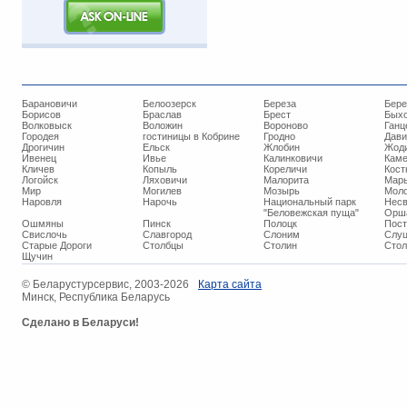
Барановичи
Белоозерск
Береза
Бере
Борисов
Браслав
Брест
Бых
Волковыск
Воложин
Вороново
Ганц
Городея
гостиницы в Кобрине
Гродно
Дави
Дрогичин
Ельск
Жлобин
Жод
Ивенец
Ивье
Калинковичи
Кам
Кличев
Копыль
Кореличи
Кост
Логойск
Ляховичи
Малорита
Марь
Мир
Могилев
Мозырь
Мол
Наровля
Нарочь
Национальный парк
Нес
"Беловежская пуща"
Орш
Ошмяны
Пинск
Полоцк
Пос
Свислочь
Славгород
Слоним
Слуц
Старые Дороги
Столбцы
Столин
Стол
Щучин
© ​Беларустурсервис, 2003-2026
Карта сайта
Минск, Республика Беларусь
Сделано в Беларуси!