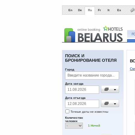
En
De
Ru
Fr
It
Es
Г
ПОИСК И
БРОНИРОВАНИЕ ОТЕЛЯ
В
Смо
Город
Дата заезда
Дата отъезда
Точные даты не известны
Количество
человек
1
Ночей