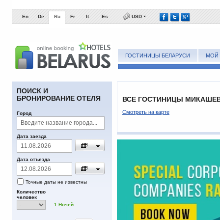
En
De
Ru
Fr
It
Es
USD
ГОСТИНИЦЫ БЕЛАРУСИ
МОЙ 
ПОИСК И
БРОНИРОВАНИЕ ОТЕЛЯ
ВСЕ ГОСТИНИЦЫ МИКАШЕВ
Смотреть на карте
Город
Дата заезда
Дата отъезда
Точные даты не известны
Количество
человек
1
Ночей