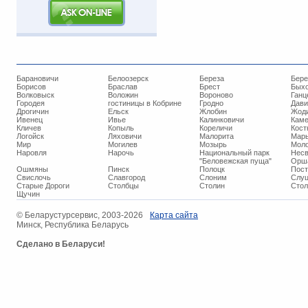
Барановичи
Белоозерск
Береза
Бере
Борисов
Браслав
Брест
Бых
Волковыск
Воложин
Вороново
Ганц
Городея
гостиницы в Кобрине
Гродно
Дави
Дрогичин
Ельск
Жлобин
Жод
Ивенец
Ивье
Калинковичи
Кам
Кличев
Копыль
Кореличи
Кост
Логойск
Ляховичи
Малорита
Марь
Мир
Могилев
Мозырь
Мол
Наровля
Нарочь
Национальный парк
Нес
"Беловежская пуща"
Орш
Ошмяны
Пинск
Полоцк
Пос
Свислочь
Славгород
Слоним
Слуц
Старые Дороги
Столбцы
Столин
Стол
Щучин
© ​Беларустурсервис, 2003-2026
Карта сайта
Минск, Республика Беларусь
Сделано в Беларуси!