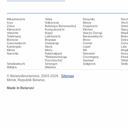
Mikashevichi
Yelsk
Khoyniki
Rech
Ivye
Volkovysk
Mosty
Shch
Zelva
Bolshaya Berestovitsa
Osipovichi
Shkl
Klimovichi
Kostyukovichi
Klichev
Slav
Volozhin
Kopyl
Starye Dorogi
Miad
Telekhany
Liakhovichi
Baranowitschi
Belo
Borisow
Braslaw
Brest
Doks
Ganzewitschi
Glubokoje
Gomel
Goro
Kamenjuki
Klezk
Lepel
Lida
Minsk
Miory
Mir
Mogi
Narovlia
Nationalpark
Neswish
Novo
"Beloweshskaja
Oschmjany
Pins
Puschtscha"
Saslawl
Shlob
Smolewitschi
Smorgon
Soligorsk
Stol
Wilejka
Witebsk
© ​Belarustourservice, 2003-2026
​Sitemap
Minsk, Republik Belarus.
Made in Belarus!