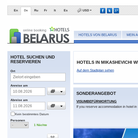
En
De
Ru
Fr
It
Es
USD
HOTELS VON BELARUS
MEIN 
​HOTEL SUCHEN UND
RESERVIEREN
HOTELS IN MIKASHEVICHI W
​Auf dem Stadtplan sehen
​Ort
​Anreise am
SONDERANGEBOT
​Abreise am
VISUMBEFÜRWORTUNG
If you reserve accommodation in hotel in 
​Kein bestimmtes Datum
​Personen
1
​Nächte