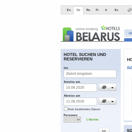
En
De
Ru
Fr
It
Es
H
​HOTEL SUCHEN UND
RESERVIEREN
HO
​Au
​Ort
​Anreise am
​Abreise am
​Kein bestimmtes Datum
​Personen
1
​Nächte
S