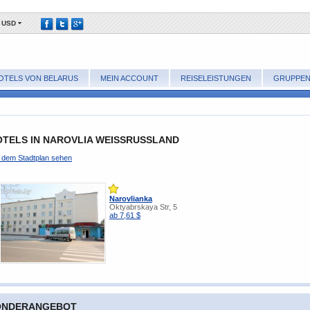
USD
OTELS VON BELARUS
MEIN ACCOUNT
REISELEISTUNGEN
GRUPPE
TELS IN NAROVLIA WEISSRUSSLAND
f dem Stadtplan sehen
Narovlianka
Oktyabrskaya Str, 5
ab 7,61 $
ONDERANGEBOT