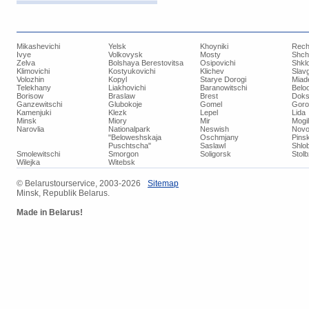
Mikashevichi
Yelsk
Khoyniki
Rech
Ivye
Volkovysk
Mosty
Shch
Zelva
Bolshaya Berestovitsa
Osipovichi
Shkl
Klimovichi
Kostyukovichi
Klichev
Slav
Volozhin
Kopyl
Starye Dorogi
Miad
Telekhany
Liakhovichi
Baranowitschi
Belo
Borisow
Braslaw
Brest
Doks
Ganzewitschi
Glubokoje
Gomel
Goro
Kamenjuki
Klezk
Lepel
Lida
Minsk
Miory
Mir
Mogi
Narovlia
Nationalpark
Neswish
Novo
"Beloweshskaja
Oschmjany
Pins
Puschtscha"
Saslawl
Shlob
Smolewitschi
Smorgon
Soligorsk
Stol
Wilejka
Witebsk
© ​Belarustourservice, 2003-2026
​Sitemap
Minsk, Republik Belarus.
Made in Belarus!