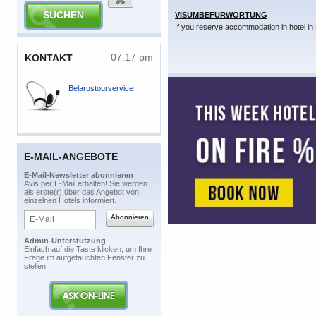
VISUMBEFÜRWORTUNG
If you reserve accommodation in hotel in 
07:17 pm
​KONTAKT
Belarustourservice
E-MAIL-ANGEBOTE
​E-Mail-Newsletter abonnieren
​Avis per E-Mail erhalten! Sie werden
als erste(r) über das Angebot von
einzelnen Hotels informiert.
Admin-Unterstützung
​Einfach auf die Taste klicken, um Ihre
Frage im aufgetauchten Fenster zu
stellen