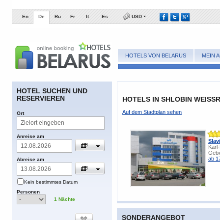
En
De
Ru
Fr
It
Es
USD
HOTELS VON BELARUS
MEIN 
​HOTEL SUCHEN UND
RESERVIEREN
HOTELS IN SHLOBIN WEISSR
​Auf dem Stadtplan sehen
​Ort
​Anreise am
Slav
Karl
Gebi
ab 1
​Abreise am
​Kein bestimmtes Datum
​Personen
1
​Nächte
SONDERANGEBOT