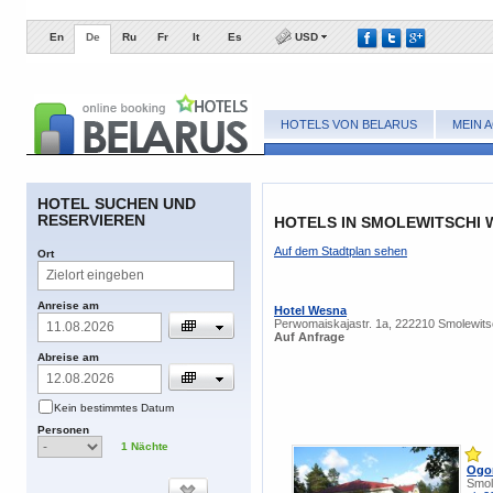
En
De
Ru
Fr
It
Es
USD
HOTELS VON BELARUS
MEIN 
​HOTEL SUCHEN UND
RESERVIEREN
HOTELS IN SMOLEWITSCHI 
​Auf dem Stadtplan sehen
​Ort
​Anreise am
Hotel Wesna
Perwomaiskajastr. 1a, 222210 Smolewits
​Auf Anfrage
​Abreise am
​Kein bestimmtes Datum
​Personen
1
​Nächte
Ogo
Smole