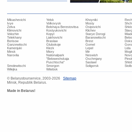
Mikashevichi
Yelsk
Khoyniki
Rech
Ivye
Volkovysk
Mosty
Shch
Zelva
Bolshaya Berestovitsa
Osipovichi
Shkl
Klimovichi
Kostyukovichi
Klichev
Slav
Volozhin
Kopyl
Starye Dorogi
Miad
Telekhany
Liakhovichi
Baranowitschi
Belo
Borisow
Braslaw
Brest
Doks
Ganzewitschi
Glubokoje
Gomel
Goro
Kamenjuki
Klezk
Lepel
Lida
Minsk
Miory
Mir
Mogi
Narovlia
Nationalpark
Neswish
Novo
"Beloweshskaja
Oschmjany
Pins
Puschtscha"
Saslawl
Shlob
Smolewitschi
Smorgon
Soligorsk
Stol
Wilejka
Witebsk
© ​Belarustourservice, 2003-2026
​Sitemap
Minsk, Republik Belarus.
Made in Belarus!