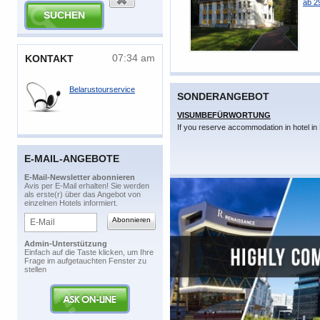
ab 2
07:34 am
​KONTAKT
Belarustourservice
SONDERANGEBOT
VISUMBEFÜRWORTUNG
If you reserve accommodation in hotel in 
E-MAIL-ANGEBOTE
​E-Mail-Newsletter abonnieren
​Avis per E-Mail erhalten! Sie werden
als erste(r) über das Angebot von
einzelnen Hotels informiert.
Admin-Unterstützung
​Einfach auf die Taste klicken, um Ihre
Frage im aufgetauchten Fenster zu
stellen