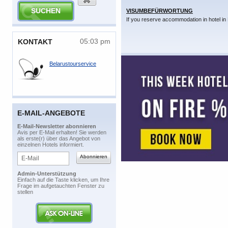
VISUMBEFÜRWORTUNG
If you reserve accommodation in hotel in 
05:03 pm
​KONTAKT
Belarustourservice
E-MAIL-ANGEBOTE
​E-Mail-Newsletter abonnieren
​Avis per E-Mail erhalten! Sie werden
als erste(r) über das Angebot von
einzelnen Hotels informiert.
Admin-Unterstützung
​Einfach auf die Taste klicken, um Ihre
Frage im aufgetauchten Fenster zu
stellen