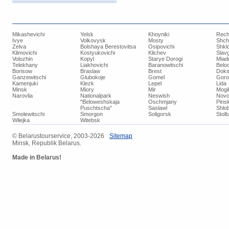
Mikashevichi
Yelsk
Khoyniki
Rech
Ivye
Volkovysk
Mosty
Shch
Zelva
Bolshaya Berestovitsa
Osipovichi
Shkl
Klimovichi
Kostyukovichi
Klichev
Slav
Volozhin
Kopyl
Starye Dorogi
Miad
Telekhany
Liakhovichi
Baranowitschi
Belo
Borisow
Braslaw
Brest
Doks
Ganzewitschi
Glubokoje
Gomel
Goro
Kamenjuki
Klezk
Lepel
Lida
Minsk
Miory
Mir
Mogi
Narovlia
Nationalpark
Neswish
Novo
"Beloweshskaja
Oschmjany
Pins
Puschtscha"
Saslawl
Shlob
Smolewitschi
Smorgon
Soligorsk
Stol
Wilejka
Witebsk
© ​Belarustourservice, 2003-2026
​Sitemap
Minsk, Republik Belarus.
Made in Belarus!