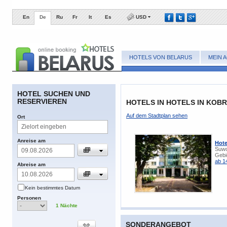
En
De
Ru
Fr
It
Es
USD
HOTELS VON BELARUS
MEIN 
​HOTEL SUCHEN UND
RESERVIEREN
HOTELS IN HOTELS IN KOBR
​Auf dem Stadtplan sehen
​Ort
​Anreise am
Hote
Suwo
Gebi
ab 1
​Abreise am
​Kein bestimmtes Datum
​Personen
1
​Nächte
SONDERANGEBOT