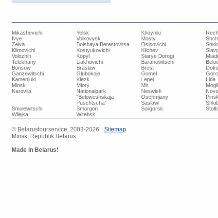
Mikashevichi
Yelsk
Khoyniki
Rech
Ivye
Volkovysk
Mosty
Shch
Zelva
Bolshaya Berestovitsa
Osipovichi
Shkl
Klimovichi
Kostyukovichi
Klichev
Slav
Volozhin
Kopyl
Starye Dorogi
Miad
Telekhany
Liakhovichi
Baranowitschi
Belo
Borisow
Braslaw
Brest
Doks
Ganzewitschi
Glubokoje
Gomel
Goro
Kamenjuki
Klezk
Lepel
Lida
Minsk
Miory
Mir
Mogi
Narovlia
Nationalpark
Neswish
Novo
"Beloweshskaja
Oschmjany
Pins
Puschtscha"
Saslawl
Shlob
Smolewitschi
Smorgon
Soligorsk
Stol
Wilejka
Witebsk
© ​Belarustourservice, 2003-2026
​Sitemap
Minsk, Republik Belarus.
Made in Belarus!