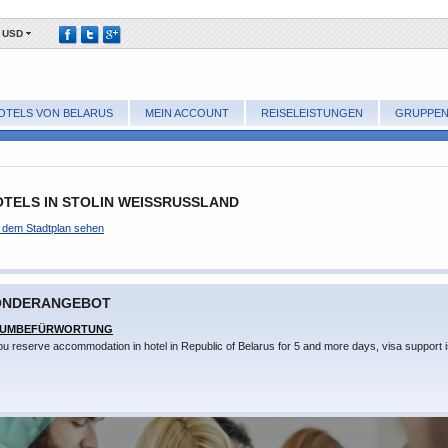
USD
OTELS VON BELARUS
MEIN ACCOUNT
REISELEISTUNGEN
GRUPPE
TELS IN STOLIN WEISSRUSSLAND
f dem Stadtplan sehen
ONDERANGEBOT
SUMBEFÜRWORTUNG
you reserve accommodation in hotel in Republic of Belarus for 5 and more days, visa support i