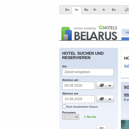
En
De
Ru
Fr
It
Es
H
​HOTEL SUCHEN UND
RESERVIEREN
HO
​Au
​Ort
​Anreise am
S
​Abreise am
VI
If 
​Kein bestimmtes Datum
​Personen
1
​Nächte