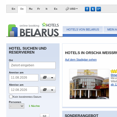
En
De
Ru
Fr
It
Es
USD
HOTELS VON BELARUS
MEIN 
​HOTEL SUCHEN UND
RESERVIEREN
HOTELS IN ORSCHA WEISSR
​Auf dem Stadtplan sehen
​Ort
​Anreise am
Ors
Mirs
Wite
ab 1
​Abreise am
​Kein bestimmtes Datum
​Personen
1
​Nächte
SONDERANGEBOT