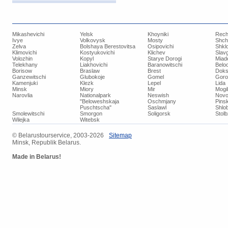
Mikashevichi
Yelsk
Khoyniki
Rech
Ivye
Volkovysk
Mosty
Shch
Zelva
Bolshaya Berestovitsa
Osipovichi
Shkl
Klimovichi
Kostyukovichi
Klichev
Slav
Volozhin
Kopyl
Starye Dorogi
Miad
Telekhany
Liakhovichi
Baranowitschi
Belo
Borisow
Braslaw
Brest
Doks
Ganzewitschi
Glubokoje
Gomel
Goro
Kamenjuki
Klezk
Lepel
Lida
Minsk
Miory
Mir
Mogi
Narovlia
Nationalpark
Neswish
Novo
"Beloweshskaja
Oschmjany
Pins
Puschtscha"
Saslawl
Shlob
Smolewitschi
Smorgon
Soligorsk
Stol
Wilejka
Witebsk
© ​Belarustourservice, 2003-2026
​Sitemap
Minsk, Republik Belarus.
Made in Belarus!