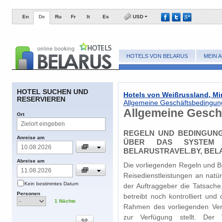
En
De
Ru
Fr
It
Es
USD
HOTELS VON BELARUS
MEIN 
​HOTEL SUCHEN UND
Hotels von Weißrussland, Mi
RESERVIEREN
Allgemeine Geschäftsbedingu
Allgemeine Gesch
​Ort
REGELN UND BEDINGUNG
​Anreise am
ÜBER DAS SYSTEM 
BELARUSTRAVEL.BY, BEL
​Abreise am
Die vorliegenden Regeln und B
Reisedienstleistungen an natür
​Kein bestimmtes Datum
der Auftraggeber die Tatsache
​Personen
betreibt noch kontrolliert un
1
​Nächte
Rahmen des vorliegenden Ver
zur Verfügung stellt. Der