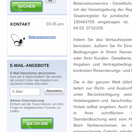
Belarustourservice - Gesellsch
mit der Gesetzgebung der Repu
Staatsregister für juristisc
190464705 eingetragen ist. 
03:45 pm
​KONTAKT
04.03. 0710109.
Belarustourservice
Indem Sie das Verkaufssystem
benutzen, äußern Sie Ihr Ein
Bedingungen in Ihrem Namen
oder Ihrer Kunden. Detailliert
Angaben und Vertragsbedin
E-MAIL-ANGEBOTE
konkreten Reservierungs- und
​E-Mail-Newsletter abonnieren
​Avis per E-Mail erhalten! Sie werden
als erste(r) über das Angebot von
Die in der ganzen Welt üblich
einzelnen Hotels informiert.
liefert nur Richt- und Auskun
unter Berücksichtigung sei
Hotelangaben und -beschreibun
Admin-Unterstützung
​Einfach auf die Taste klicken, um Ihre
Hotels selbst angeben. Auch 
Frage im aufgetauchten Fenster zu
stellen
in Ihrer schriftlichen 
Standardbuchung wird vom Hot
Beim Nichterscheinen im 
entsprechende Gebühr erhobe