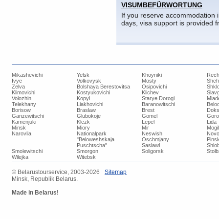
VISUMBEFÜRWORTUNG
If you reserve accommodation in
days, visa support is provided f
Mikashevichi
Yelsk
Khoyniki
Rech
Ivye
Volkovysk
Mosty
Shch
Zelva
Bolshaya Berestovitsa
Osipovichi
Shkl
Klimovichi
Kostyukovichi
Klichev
Slav
Volozhin
Kopyl
Starye Dorogi
Miad
Telekhany
Liakhovichi
Baranowitschi
Belo
Borisow
Braslaw
Brest
Doks
Ganzewitschi
Glubokoje
Gomel
Goro
Kamenjuki
Klezk
Lepel
Lida
Minsk
Miory
Mir
Mogi
Narovlia
Nationalpark
Neswish
Novo
"Beloweshskaja
Oschmjany
Pins
Puschtscha"
Saslawl
Shlob
Smolewitschi
Smorgon
Soligorsk
Stol
Wilejka
Witebsk
© ​Belarustourservice, 2003-2026
​Sitemap
Minsk, Republik Belarus.
Made in Belarus!