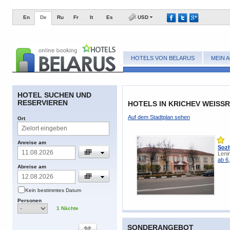
En
De
Ru
Fr
It
Es
USD
HOTELS VON BELARUS
MEIN 
​HOTEL SUCHEN UND
RESERVIEREN
HOTELS IN KRICHEV WEISSR
​Auf dem Stadtplan sehen
​Ort
​Anreise am
Soz
Leni
ab 6
​Abreise am
​Kein bestimmtes Datum
​Personen
1
​Nächte
SONDERANGEBOT