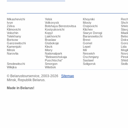
Mikashevichi
Yelsk
Khoyniki
Rech
Ivye
Volkovysk
Mosty
Shch
Zelva
Bolshaya Berestovitsa
Osipovichi
Shkl
Klimovichi
Kostyukovichi
Klichev
Slav
Volozhin
Kopyl
Starye Dorogi
Miad
Telekhany
Liakhovichi
Baranowitschi
Belo
Borisow
Braslaw
Brest
Doks
Ganzewitschi
Glubokoje
Gomel
Goro
Kamenjuki
Klezk
Lepel
Lida
Minsk
Miory
Mir
Mogi
Narovlia
Nationalpark
Neswish
Novo
"Beloweshskaja
Oschmjany
Pins
Puschtscha"
Saslawl
Shlob
Smolewitschi
Smorgon
Soligorsk
Stol
Wilejka
Witebsk
© ​Belarustourservice, 2003-2026
​Sitemap
Minsk, Republik Belarus.
Made in Belarus!