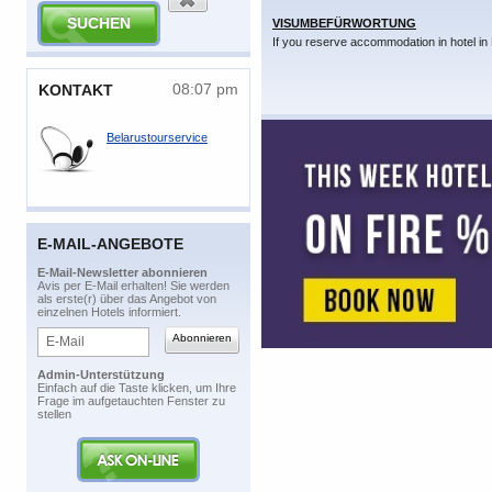
VISUMBEFÜRWORTUNG
If you reserve accommodation in hotel in 
08:07 pm
​KONTAKT
Belarustourservice
E-MAIL-ANGEBOTE
​E-Mail-Newsletter abonnieren
​Avis per E-Mail erhalten! Sie werden
als erste(r) über das Angebot von
einzelnen Hotels informiert.
Admin-Unterstützung
​Einfach auf die Taste klicken, um Ihre
Frage im aufgetauchten Fenster zu
stellen