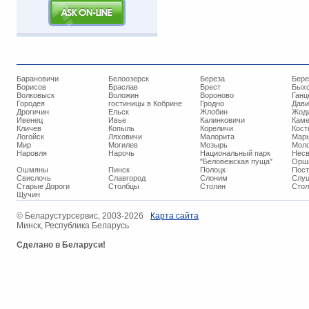
Барановичи
Белоозерск
Береза
Бере
Борисов
Браслав
Брест
Бых
Волковыск
Воложин
Вороново
Ганц
Городея
гостиницы в Кобрине
Гродно
Дави
Дрогичин
Ельск
Жлобин
Жод
Ивенец
Ивье
Калинковичи
Кам
Кличев
Копыль
Кореличи
Кост
Логойск
Ляховичи
Малорита
Марь
Мир
Могилев
Мозырь
Мол
Наровля
Нарочь
Национальный парк
Нес
"Беловежская пуща"
Орш
Ошмяны
Пинск
Полоцк
Пос
Свислочь
Славгород
Слоним
Слуц
Старые Дороги
Столбцы
Столин
Стол
Щучин
© ​Беларустурсервис, 2003-2026
Карта сайта
Минск, Республика Беларусь
Сделано в Беларуси!