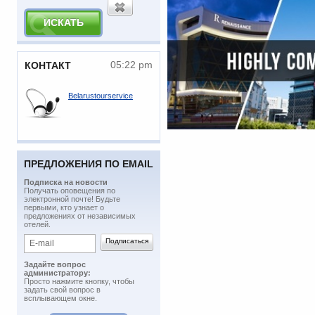
05:22 pm
КОНТАКТ
Belarustourservice
ПРЕДЛОЖЕНИЯ ПО EMAIL
Подписка на новости
​Получать оповещения по
электронной почте! Будьте
первыми, кто узнает о
предложениях от независимых
отелей.
Задайте вопрос
администратору:
Просто нажмите кнопку, чтобы
задать свой вопрос в
всплывающем окне.