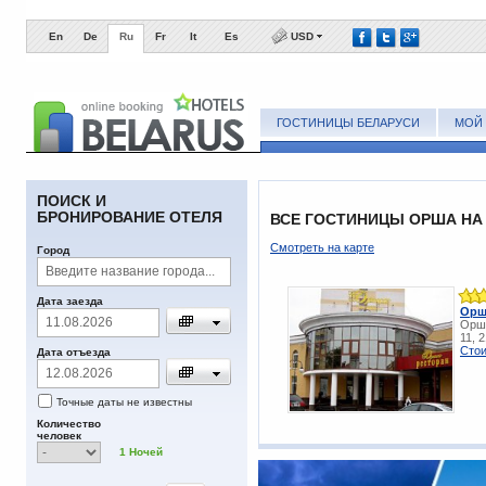
En
De
Ru
Fr
It
Es
USD
ГОСТИНИЦЫ БЕЛАРУСИ
МОЙ 
ПОИСК И
БРОНИРОВАНИЕ ОТЕЛЯ
ВСЕ ГОСТИНИЦЫ ОРША НА
Смотреть на карте
Город
Дата заезда
Орш
Орша
11, 
Стои
Дата отъезда
Точные даты не известны
Количество
человек
1
Ночей