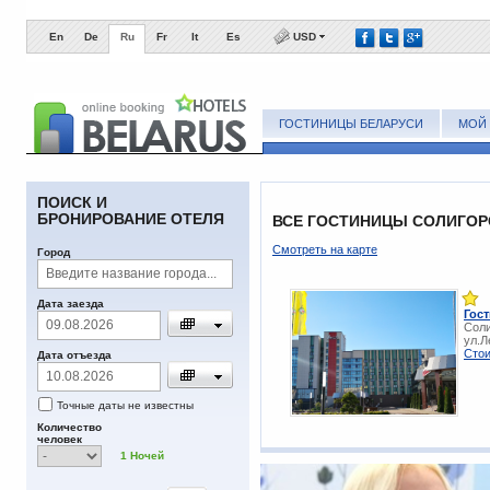
En
De
Ru
Fr
It
Es
USD
ГОСТИНИЦЫ БЕЛАРУСИ
МОЙ 
ПОИСК И
БРОНИРОВАНИЕ ОТЕЛЯ
ВСЕ ГОСТИНИЦЫ СОЛИГОРС
Смотреть на карте
Город
Дата заезда
Гос
Соли
ул.Л
Стои
Дата отъезда
Точные даты не известны
Количество
человек
1
Ночей