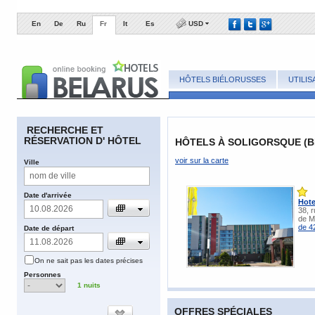
En
De
Ru
Fr
It
Es
USD
HÔTELS BIÉLORUSSES
UTILI
​RECHERCHE ET
RÉSERVATION D' HÔTEL
HÔTELS À SOLIGORSQUE (
voir sur la carte
​Ville
​Date d'arrivée
Hote
38, r
de M
de 4
​Date de départ
​On ne sait pas les dates précises
​Personnes
1
nuits
OFFRES SPÉCIALES