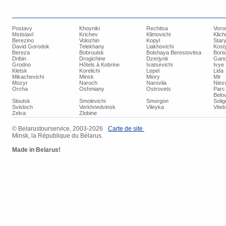
Postavy
Khoyniki
Rechitsa
Voro
Mstislavl
Krichev
Klimovichi
Klich
Berezino
Volozhin
Kopyl
Star
David Gorodok
Telekhany
Liakhovichi
Kost
Bereza
Bobrouisk
Bolshaya Berestovitsa
Bori
Dribin
Drogichine
Dzerjynk
Ganc
Grodno
Hôtels à Kobrine
Ivatsevichi
Ivye
Kletsk
Korelichi
Lepel
Lida
Mikachevichi
Minsk
Miory
Mir
Mozyr
Naroch
Narovlia
Niesv
Orcha
Oshmiany
Ostrovets
Parc 
Belo
Sloutsk
Smolevichi
Smorgon
Soli
Svisloch
Verkhnedvinsk
Vileyka
Vite
Zelva
Zlobine
© Belarustourservice, 2003-2026
Carte de site
Minsk, la République du Bélarus.
Made in Belarus!