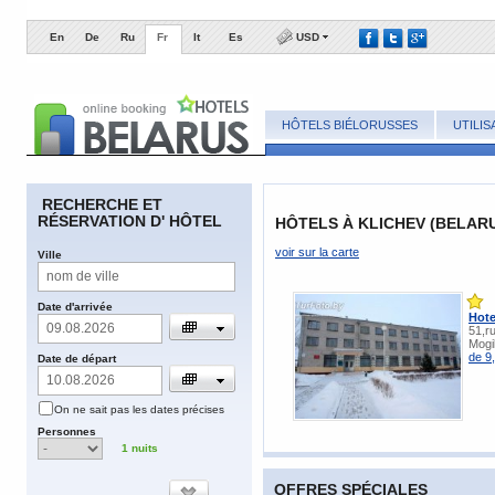
En
De
Ru
Fr
It
Es
USD
HÔTELS BIÉLORUSSES
UTILI
​RECHERCHE ET
RÉSERVATION D' HÔTEL
HÔTELS À KLICHEV (BELAR
voir sur la carte
​Ville
​Date d'arrivée
Hote
51,r
Mogi
de 9
​Date de départ
​On ne sait pas les dates précises
​Personnes
1
nuits
OFFRES SPÉCIALES