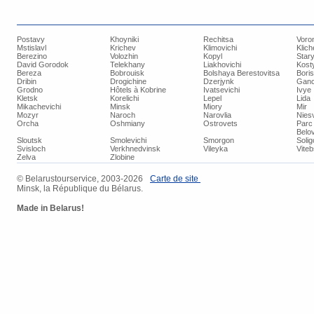
Postavy
Khoyniki
Rechitsa
Voro
Mstislavl
Krichev
Klimovichi
Klich
Berezino
Volozhin
Kopyl
Star
David Gorodok
Telekhany
Liakhovichi
Kost
Bereza
Bobrouisk
Bolshaya Berestovitsa
Bori
Dribin
Drogichine
Dzerjynk
Ganc
Grodno
Hôtels à Kobrine
Ivatsevichi
Ivye
Kletsk
Korelichi
Lepel
Lida
Mikachevichi
Minsk
Miory
Mir
Mozyr
Naroch
Narovlia
Niesv
Orcha
Oshmiany
Ostrovets
Parc 
Belo
Sloutsk
Smolevichi
Smorgon
Soli
Svisloch
Verkhnedvinsk
Vileyka
Vite
Zelva
Zlobine
© Belarustourservice, 2003-2026
Carte de site
Minsk, la République du Bélarus.
Made in Belarus!