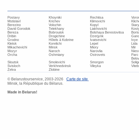
Postavy
Khoyniki
Rechitsa
Voro
Mstislavl
Krichev
Klimovichi
Klich
Berezino
Volozhin
Kopyl
Star
David Gorodok
Telekhany
Liakhovichi
Kost
Bereza
Bobrouisk
Bolshaya Berestovitsa
Bori
Dribin
Drogichine
Dzerjynk
Ganc
Grodno
Hôtels à Kobrine
Ivatsevichi
Ivye
Kletsk
Korelichi
Lepel
Lida
Mikachevichi
Minsk
Miory
Mir
Mozyr
Naroch
Narovlia
Niesv
Orcha
Oshmiany
Ostrovets
Parc 
Belo
Sloutsk
Smolevichi
Smorgon
Soli
Svisloch
Verkhnedvinsk
Vileyka
Vite
Zelva
Zlobine
© Belarustourservice, 2003-2026
Carte de site
Minsk, la République du Bélarus.
Made in Belarus!