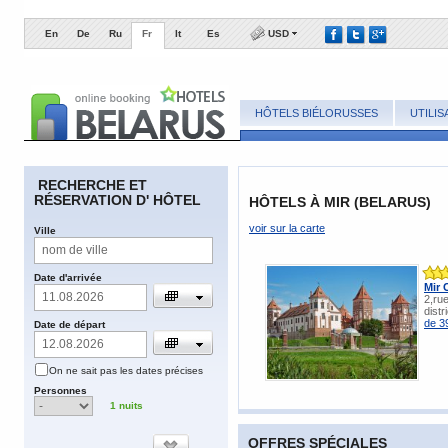
En
De
Ru
Fr
It
Es
USD
HÔTELS BIÉLORUSSES
UTILI
​RECHERCHE ET
RÉSERVATION D' HÔTEL
HÔTELS À MIR (BELARUS)
voir sur la carte
​Ville
​Date d'arrivée
Mir 
2,ru
distr
de 3
​Date de départ
​On ne sait pas les dates précises
​Personnes
1
nuits
OFFRES SPÉCIALES