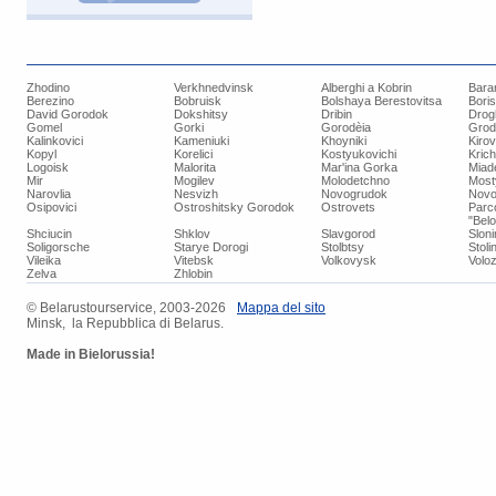
Zhodino
Verkhnedvinsk
Alberghi a Kobrin
Bara
Berezino
Bobruisk
Bolshaya Berestovitsa
Bori
David Gorodok
Dokshitsy
Dribin
Drog
Gomel
Gorki
Gorodèia
Grod
Kalinkovici
Kameniuki
Khoyniki
Kiro
Kopyl
Korelici
Kostyukovichi
Kric
Logoisk
Malorita
Mar'ina Gorka
Miad
Mir
Mogilev
Molodetchno
Most
Narovlia
Nesvizh
Novogrudok
Novo
Osipovici
Ostroshitsky Gorodok
Ostrovets
Parc
"Bel
Shciucin
Shklov
Slavgorod
Slon
Soligorsche
Starye Dorogi
Stolbtsy
Stoli
Vileika
Vitebsk
Volkovysk
Voloz
Zelva
Zhlobin
© ​Belarustourservice, 2003-2026
​Mappa del sito
Minsk, la Repubblica di Belarus.
Made in Bielorussia!