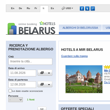
En
De
Ru
Fr
It
Es
USD
ALBERGHI DI BIELORUSSIA
US
RICERCA Y
PRENOTAZIONE ALBERGO
HOTELS A MIR BELARUS
Guardare sulla mappa
Сittà
​Data di arrivo
Mir 
via 
area 
Grod
​Data di partenza
Da U
​Le date esatte sconosciute
​Persone
1
Notti
OFFERTE SPECIALI