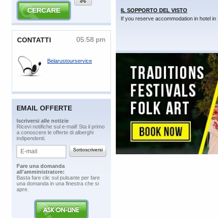
IL SOPPORTO DEL VISTO
If you reserve accommodation in hotel in 
05:58 pm
​CONTATTI
Belarustourservice
EMAIL OFFERTE
​Iscriversi alle notizie
​Ricevi notifiche sul e-mail! Sta il primo
a conoscere le offerte di alberghi
indipendenti.
​Fare una domanda
all'amministratore:
​Basta fare clic sul pulsante per fare
una domanda in una finestra che si
apre.