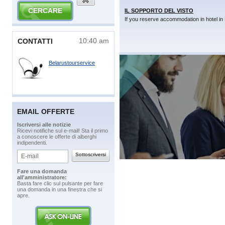
IL SOPPORTO DEL VISTO
If you reserve accommodation in hotel in 
10:40 am
​CONTATTI
Belarustourservice
EMAIL OFFERTE
​Iscriversi alle notizie
​Ricevi notifiche sul e-mail! Sta il primo
a conoscere le offerte di alberghi
indipendenti.
​Fare una domanda
all'amministratore:
​Basta fare clic sul pulsante per fare
una domanda in una finestra che si
apre.