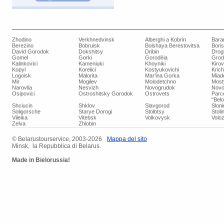
Zhodino
Verkhnedvinsk
Alberghi a Kobrin
Bara
Berezino
Bobruisk
Bolshaya Berestovitsa
Bori
David Gorodok
Dokshitsy
Dribin
Drog
Gomel
Gorki
Gorodèia
Grod
Kalinkovici
Kameniuki
Khoyniki
Kiro
Kopyl
Korelici
Kostyukovichi
Kric
Logoisk
Malorita
Mar'ina Gorka
Miad
Mir
Mogilev
Molodetchno
Most
Narovlia
Nesvizh
Novogrudok
Novo
Osipovici
Ostroshitsky Gorodok
Ostrovets
Parc
"Bel
Shciucin
Shklov
Slavgorod
Slon
Soligorsche
Starye Dorogi
Stolbtsy
Stoli
Vileika
Vitebsk
Volkovysk
Voloz
Zelva
Zhlobin
© ​Belarustourservice, 2003-2026
​Mappa del sito
Minsk, la Repubblica di Belarus.
Made in Bielorussia!