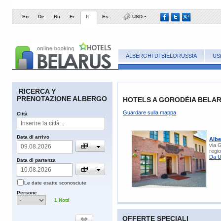
En
De
Ru
Fr
It
Es
USD
ALBERGHI DI BIELORUSSIA
US
RICERCA Y
PRENOTAZIONE ALBERGO
HOTELS A GORODÈIA BELA
Guardare sulla mappa
Сittà
​Data di arrivo
Albe
via 
regi
Da U
​Data di partenza
​Le date esatte sconosciute
​Persone
1
Notti
OFFERTE SPECIALI