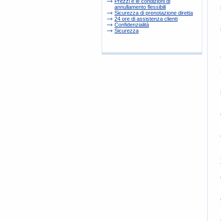
Prezzi e le condizioni di
annullamento flessibili
Sicurezza di prenotazione diretta
24 ore di assistenza clienti
Confidenzialità
Sicurezza