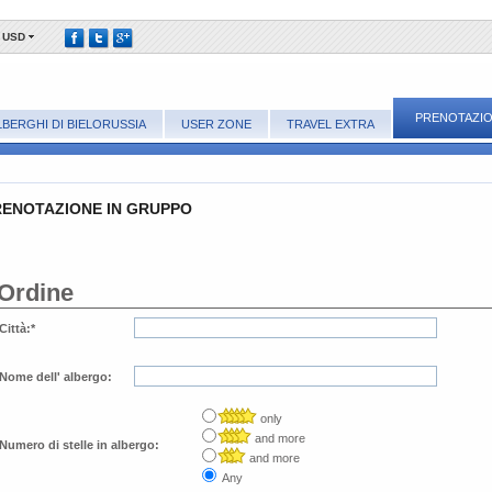
USD
PRENOTAZIO
LBERGHI DI BIELORUSSIA
USER ZONE
TRAVEL EXTRA
RENOTAZIONE IN GRUPPO
Ordine​
Сittà
:
*
Nome dell' albergo:
only
and more
​Numero di stelle in albergo:
and more
Any