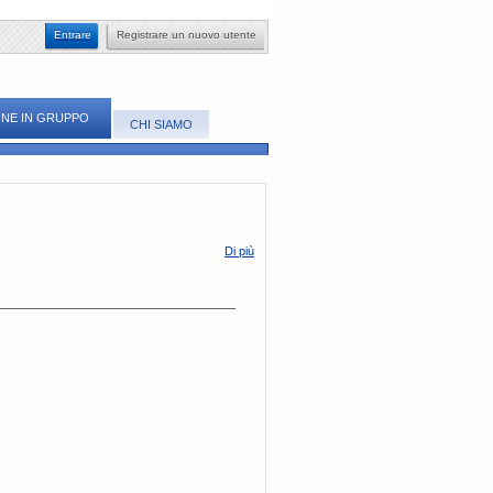
​Entrare
Registrare un nuovo utente
NE IN GRUPPO
CHI SIAMO
​Di più