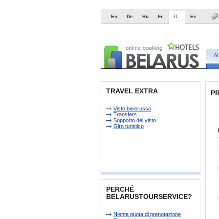
En
De
Ru
Fr
It
Es
A
TRAVEL EXTRA
P
Visto bielorusso
Transfers
Sopporto del visto
Giro turistico
PERCHÉ
BELARUSTOURSERVICE?
Niente quota di prenotazione