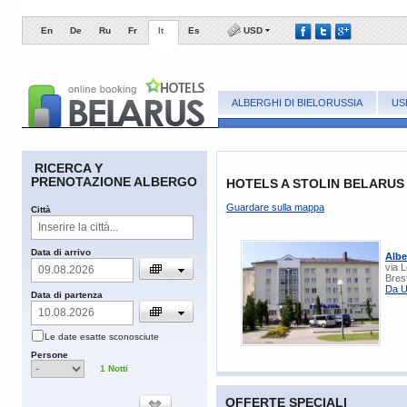
En
De
Ru
Fr
It
Es
USD
ALBERGHI DI BIELORUSSIA
US
RICERCA Y
PRENOTAZIONE ALBERGO
HOTELS A STOLIN BELARUS
Guardare sulla mappa
Сittà
​Data di arrivo
Albe
via L
Bres
Da U
​Data di partenza
​Le date esatte sconosciute
​Persone
1
Notti
OFFERTE SPECIALI