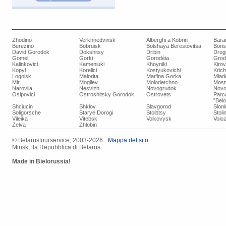
Zhodino
Verkhnedvinsk
Alberghi a Kobrin
Bara
Berezino
Bobruisk
Bolshaya Berestovitsa
Bori
David Gorodok
Dokshitsy
Dribin
Drog
Gomel
Gorki
Gorodèia
Grod
Kalinkovici
Kameniuki
Khoyniki
Kiro
Kopyl
Korelici
Kostyukovichi
Kric
Logoisk
Malorita
Mar'ina Gorka
Miad
Mir
Mogilev
Molodetchno
Most
Narovlia
Nesvizh
Novogrudok
Novo
Osipovici
Ostroshitsky Gorodok
Ostrovets
Parc
"Bel
Shciucin
Shklov
Slavgorod
Slon
Soligorsche
Starye Dorogi
Stolbtsy
Stoli
Vileika
Vitebsk
Volkovysk
Voloz
Zelva
Zhlobin
© ​Belarustourservice, 2003-2026
​Mappa del sito
Minsk, la Repubblica di Belarus.
Made in Bielorussia!