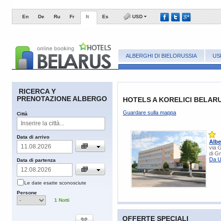
En
De
Ru
Fr
It
Es
USD
ALBERGHI DI BIELORUSSIA
US
RICERCA Y
PRENOTAZIONE ALBERGO
HOTELS A KORELICI BELAR
Guardare sulla mappa
Сittà
​Data di arrivo
Albe
via G
di G
Da U
​Data di partenza
​Le date esatte sconosciute
​Persone
1
Notti
OFFERTE SPECIALI