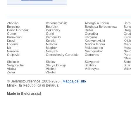
Zhodino
Verkhnedvinsk
Alberghi a Kobrin
Bara
Berezino
Bobruisk
Bolshaya Berestovitsa
Bori
David Gorodok
Dokshitsy
Dribin
Drog
Gomel
Gorki
Gorodèia
Grod
Kalinkovici
Kameniuki
Khoyniki
Kiro
Kopyl
Korelici
Kostyukovichi
Kric
Logoisk
Malorita
Mar'ina Gorka
Miad
Mir
Mogilev
Molodetchno
Most
Narovlia
Nesvizh
Novogrudok
Novo
Osipovici
Ostroshitsky Gorodok
Ostrovets
Parc
"Bel
Shciucin
Shklov
Slavgorod
Slon
Soligorsche
Starye Dorogi
Stolbtsy
Stoli
Vileika
Vitebsk
Volkovysk
Voloz
Zelva
Zhlobin
© ​Belarustourservice, 2003-2026
​Mappa del sito
Minsk, la Repubblica di Belarus.
Made in Bielorussia!