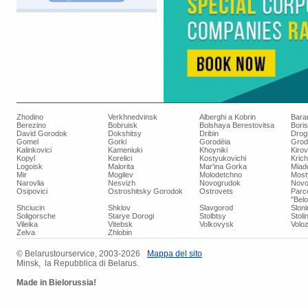
Zhodino
Verkhnedvinsk
Alberghi a Kobrin
Bara
Berezino
Bobruisk
Bolshaya Berestovitsa
Bori
David Gorodok
Dokshitsy
Dribin
Drog
Gomel
Gorki
Gorodèia
Grod
Kalinkovici
Kameniuki
Khoyniki
Kiro
Kopyl
Korelici
Kostyukovichi
Kric
Logoisk
Malorita
Mar'ina Gorka
Miad
Mir
Mogilev
Molodetchno
Most
Narovlia
Nesvizh
Novogrudok
Novo
Osipovici
Ostroshitsky Gorodok
Ostrovets
Parc
"Bel
Shciucin
Shklov
Slavgorod
Slon
Soligorsche
Starye Dorogi
Stolbtsy
Stoli
Vileika
Vitebsk
Volkovysk
Voloz
Zelva
Zhlobin
© ​Belarustourservice, 2003-2026
​Mappa del sito
Minsk, la Repubblica di Belarus.
Made in Bielorussia!