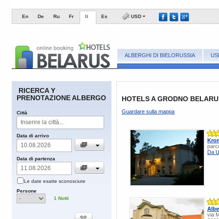
En
De
Ru
Fr
It
Es
USD
ALBERGHI DI BIELORUSSIA
US
RICERCA Y
PRENOTAZIONE ALBERGO
HOTELS A GRODNO BELARU
Guardare sulla mappa
Сittà
​Data di arrivo
Kron
parc
Da U
​Data di partenza
​Le date esatte sconosciute
​Persone
1
Notti
Albe
via 