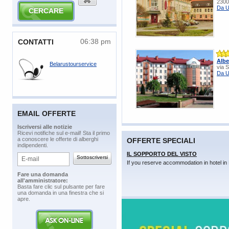
2300
Da U
06:38 pm
​CONTATTI
Alb
Belarustourservice
via 
Da U
EMAIL OFFERTE
​Iscriversi alle notizie
​Ricevi notifiche sul e-mail! Sta il primo
a conoscere le offerte di alberghi
OFFERTE SPECIALI
indipendenti.
IL SOPPORTO DEL VISTO
If you reserve accommodation in hotel in 
​Fare una domanda
all'amministratore:
​Basta fare clic sul pulsante per fare
una domanda in una finestra che si
apre.