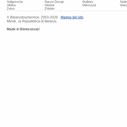
Soligorsche
Starye Dorogi
Stolbtsy
Stoli
Vileika
Vitebsk
Volkovysk
Voloz
Zelva
Zhlobin
© ​Belarustourservice, 2003-2026
​Mappa del sito
Minsk, la Repubblica di Belarus.
Made in Bielorussia!