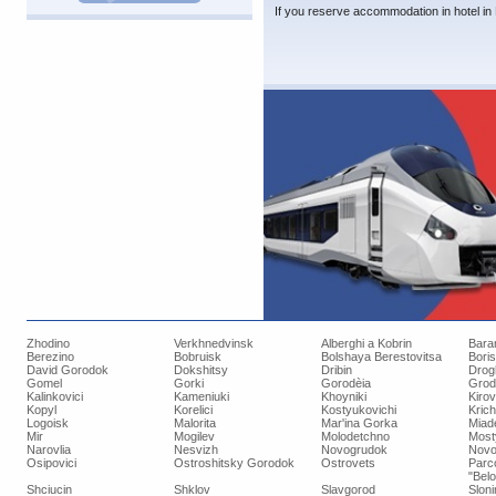
If you reserve accommodation in hotel in 
Zhodino
Verkhnedvinsk
Alberghi a Kobrin
Bara
Berezino
Bobruisk
Bolshaya Berestovitsa
Bori
David Gorodok
Dokshitsy
Dribin
Drog
Gomel
Gorki
Gorodèia
Grod
Kalinkovici
Kameniuki
Khoyniki
Kiro
Kopyl
Korelici
Kostyukovichi
Kric
Logoisk
Malorita
Mar'ina Gorka
Miad
Mir
Mogilev
Molodetchno
Most
Narovlia
Nesvizh
Novogrudok
Novo
Osipovici
Ostroshitsky Gorodok
Ostrovets
Parc
"Bel
Shciucin
Shklov
Slavgorod
Slon