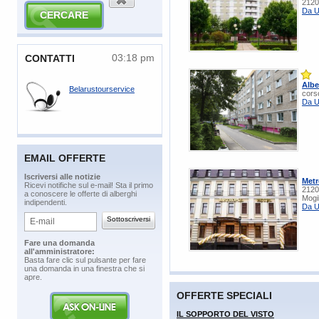
2120
Da U
03:18 pm
​CONTATTI
Albe
Belarustourservice
cors
Da U
EMAIL OFFERTE
​Iscriversi alle notizie
Metr
​Ricevi notifiche sul e-mail! Sta il primo
2120
a conoscere le offerte di alberghi
Mogi
indipendenti.
Da U
​Fare una domanda
all'amministratore:
​Basta fare clic sul pulsante per fare
una domanda in una finestra che si
apre.
OFFERTE SPECIALI
IL SOPPORTO DEL VISTO