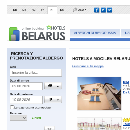
En
De
Ru
Fr
It
Es
USD
ALBERGHI DI BIELORUSSIA
US
RICERCA Y
PRENOTAZIONE ALBERGO
HOTELS A MOGILEV BELAR
Guardare sulla mappa
Сittà
​Data di arrivo
KIM
via 
2210
Da U
​Data di partenza
​Le date esatte sconosciute
​Persone
1
Notti
Tour
cors