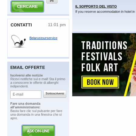
IL SOPPORTO DEL VISTO
If you reserve accommodation in hotel in 
11:01 pm
​CONTATTI
Belarustourservice
EMAIL OFFERTE
​Iscriversi alle notizie
​Ricevi notifiche sul e-mail! Sta il primo
a conoscere le offerte di alberghi
indipendenti.
​Fare una domanda
all'amministratore:
​Basta fare clic sul pulsante per fare
una domanda in una finestra che si
apre.