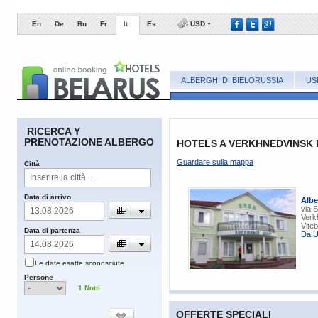
En
De
Ru
Fr
It
Es
USD
ALBERGHI DI BIELORUSSIA
US
RICERCA Y
PRENOTAZIONE ALBERGO
HOTELS A VERKHNEDVINSK
Guardare sulla mappa
Сittà
​Data di arrivo
Albe
via 
Verk
Vite
​Data di partenza
Da U
​Le date esatte sconosciute
​Persone
1
Notti
OFFERTE SPECIALI