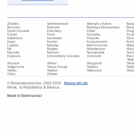
Zhodino
Verkhnedvinsk
Alberghi a Kobrin
Bara
Berezino
Bobruisk
Bolshaya Berestovitsa
Bori
David Gorodok
Dokshitsy
Dribin
Drog
Gomel
Gorki
Gorodèia
Grod
Kalinkovici
Kameniuki
Khoyniki
Kiro
Kopyl
Korelici
Kostyukovichi
Kric
Logoisk
Malorita
Mar'ina Gorka
Miad
Mir
Mogilev
Molodetchno
Most
Narovlia
Nesvizh
Novogrudok
Novo
Osipovici
Ostroshitsky Gorodok
Ostrovets
Parc
"Bel
Shciucin
Shklov
Slavgorod
Slon
Soligorsche
Starye Dorogi
Stolbtsy
Stoli
Vileika
Vitebsk
Volkovysk
Voloz
Zelva
Zhlobin
© ​Belarustourservice, 2003-2026
​Mappa del sito
Minsk, la Repubblica di Belarus.
Made in Bielorussia!