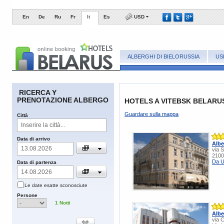
En
De
Ru
Fr
It
Es
USD
ALBERGHI DI BIELORUSSIA
US
RICERCA Y
PRENOTAZIONE ALBERGO
HOTELS A VITEBSK BELARU
Guardare sulla mappa
Сittà
​Data di arrivo
Albe
via 
2100
Da U
​Data di partenza
​Le date esatte sconosciute
​Persone
1
Notti
Albe
via 