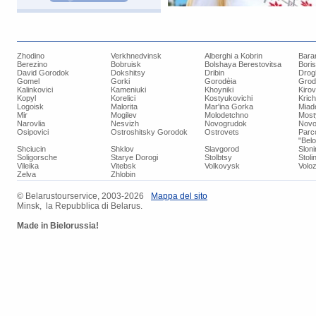
Zhodino
Verkhnedvinsk
Alberghi a Kobrin
Bara
Berezino
Bobruisk
Bolshaya Berestovitsa
Bori
David Gorodok
Dokshitsy
Dribin
Drog
Gomel
Gorki
Gorodèia
Grod
Kalinkovici
Kameniuki
Khoyniki
Kiro
Kopyl
Korelici
Kostyukovichi
Kric
Logoisk
Malorita
Mar'ina Gorka
Miad
Mir
Mogilev
Molodetchno
Most
Narovlia
Nesvizh
Novogrudok
Novo
Osipovici
Ostroshitsky Gorodok
Ostrovets
Parc
"Bel
Shciucin
Shklov
Slavgorod
Slon
Soligorsche
Starye Dorogi
Stolbtsy
Stoli
Vileika
Vitebsk
Volkovysk
Voloz
Zelva
Zhlobin
© ​Belarustourservice, 2003-2026
​Mappa del sito
Minsk, la Repubblica di Belarus.
Made in Bielorussia!