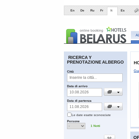
En
De
Ru
Fr
It
Es
A
RICERCA Y
PRENOTAZIONE ALBERGO
H
Gua
Сittà
​Data di arrivo
​Data di partenza
​Le date esatte sconosciute
​Persone
1
Notti
OF