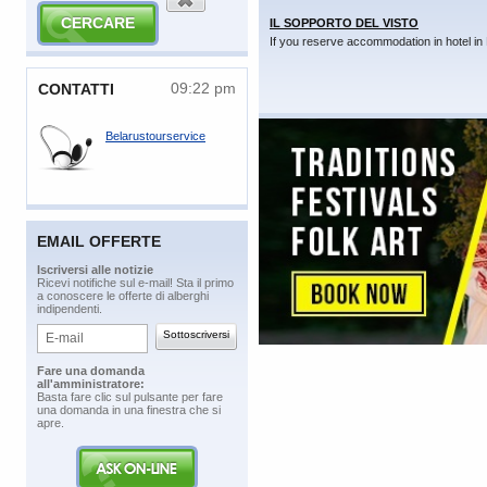
IL SOPPORTO DEL VISTO
If you reserve accommodation in hotel in 
09:22 pm
​CONTATTI
Belarustourservice
EMAIL OFFERTE
​Iscriversi alle notizie
​Ricevi notifiche sul e-mail! Sta il primo
a conoscere le offerte di alberghi
indipendenti.
​Fare una domanda
all'amministratore:
​Basta fare clic sul pulsante per fare
una domanda in una finestra che si
apre.