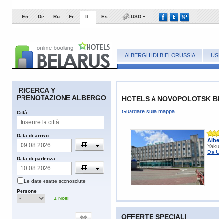
En
De
Ru
Fr
It
Es
USD
ALBERGHI DI BIELORUSSIA
US
RICERCA Y
PRENOTAZIONE ALBERGO
HOTELS A NOVOPOLOTSK B
Guardare sulla mappa
Сittà
​Data di arrivo
Albe
Yaku
Da U
​Data di partenza
​Le date esatte sconosciute
​Persone
1
Notti
OFFERTE SPECIALI