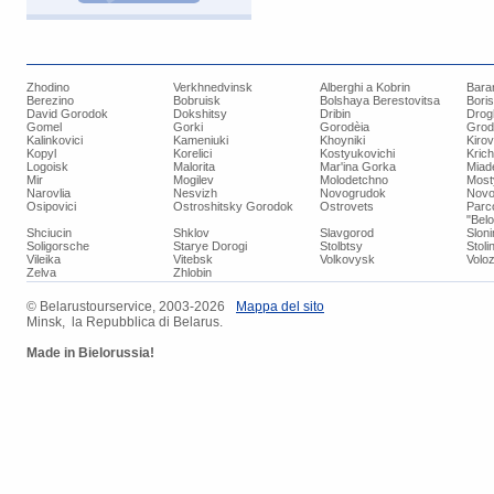
Zhodino
Verkhnedvinsk
Alberghi a Kobrin
Bara
Berezino
Bobruisk
Bolshaya Berestovitsa
Bori
David Gorodok
Dokshitsy
Dribin
Drog
Gomel
Gorki
Gorodèia
Grod
Kalinkovici
Kameniuki
Khoyniki
Kiro
Kopyl
Korelici
Kostyukovichi
Kric
Logoisk
Malorita
Mar'ina Gorka
Miad
Mir
Mogilev
Molodetchno
Most
Narovlia
Nesvizh
Novogrudok
Novo
Osipovici
Ostroshitsky Gorodok
Ostrovets
Parc
"Bel
Shciucin
Shklov
Slavgorod
Slon
Soligorsche
Starye Dorogi
Stolbtsy
Stoli
Vileika
Vitebsk
Volkovysk
Voloz
Zelva
Zhlobin
© ​Belarustourservice, 2003-2026
​Mappa del sito
Minsk, la Repubblica di Belarus.
Made in Bielorussia!