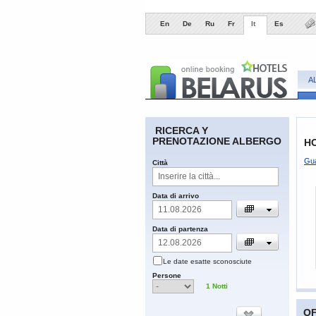
En
De
Ru
Fr
It
Es
A
RICERCA Y
PRENOTAZIONE ALBERGO
H
Gua
Сittà
​Data di arrivo
​Data di partenza
​Le date esatte sconosciute
​Persone
1
Notti
OF