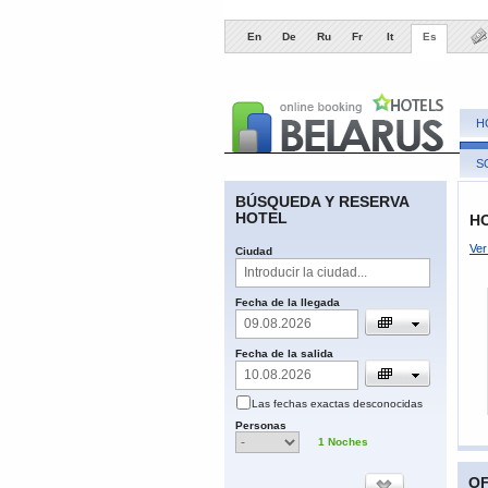
En
De
Ru
Fr
It
Es
H
S
BÚSQUEDA Y RESERVA
HOTEL
HO
Ver
​Ciudad
​Fecha de la llegada
Fecha de la salida
Las fechas
exactas
desconocidas
​Personas
1
​Noches
OF