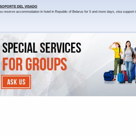
 SOPORTE DEL VISADO
you reserve accommodation in hotel in Republic of Belarus for 5 and more days, visa support i