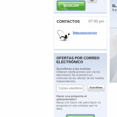
EL
If 
07:00 pm
​CONTACTOS
Belarustourservice
OFERTAS POR CORREO
ELECTRÓNICO
​Suscribirse a las noticias
​Obtener notoficaciones por correo
electrónico! Sé el primero en
enterarte de las ofertas de los hoteles
independientes.
​Hacer una pregunta al
administrador:
​Basta con hacer clic para hacer su
pregunta en una ventana que se
abre.