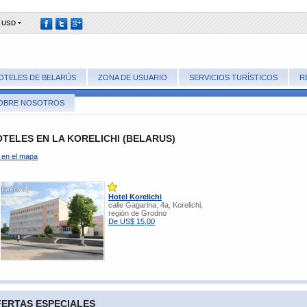
USD
OTELES DE BELARÚS
ZONA DE USUARIO
SERVICIOS TURÍSTICOS
R
OBRE NOSOTROS
TELES EN LA KORELICHI (BELARUS)
 en el mapa
Hotel Korelichi
calle Gagarina, 4a, Korelichi,
región de Grodno
De US$ 15,00
ERTAS ESPECIALES