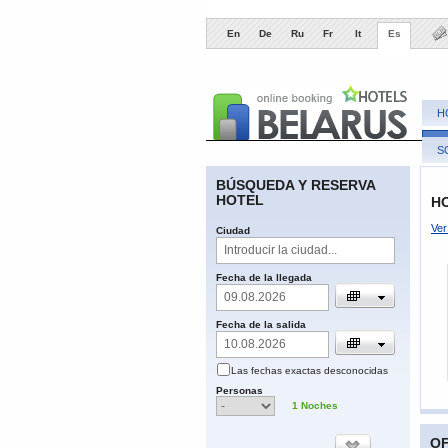
En
De
Ru
Fr
It
Es
H
S
BÚSQUEDA Y RESERVA
HOTEL
HO
Ver
​Ciudad
​Fecha de la llegada
Fecha de la salida
Las fechas
exactas
desconocidas
​Personas
1
​Noches
OF