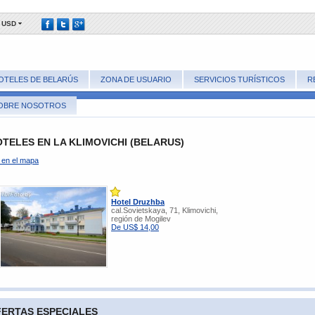
USD
OTELES DE BELARÚS
ZONA DE USUARIO
SERVICIOS TURÍSTICOS
R
OBRE NOSOTROS
TELES EN LA KLIMOVICHI (BELARUS)
 en el mapa
Hotel Druzhba
cal.Sovietskaya, 71, Klimovichi,
región de Mogilev
De US$ 14,00
ERTAS ESPECIALES