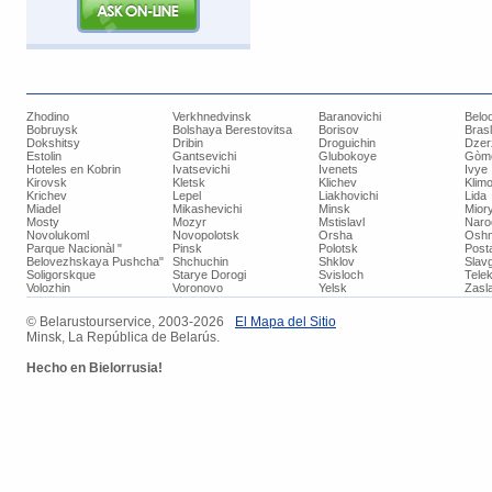
Zhodino
Verkhnedvinsk
Baranovichi
Belo
Bobruysk
Bolshaya Berestovitsa
Borisov
Bras
Dokshitsy
Dribin
Droguichin
Dzer
Estolin
Gantsevichi
Glubokoye
Gòm
Hoteles en Kobrin
Ivatsevichi
Ivenets
Ivye
Kirovsk
Kletsk
Klichev
Klimo
Krichev
Lepel
Liakhovichi
Lida
Miadel
Mikashevichi
Minsk
Mior
Mosty
Mozyr
Mstislavl
Naro
Novolukoml
Novopolotsk
Orsha
Oshm
Parque Nacionàl "
Pinsk
Polotsk
Post
Belovezhskaya Pushcha"
Shchuchin
Shklov
Slav
Soligorskque
Starye Dorogi
Svisloch
Tele
Volozhin
Voronovo
Yelsk
Zasla
© ​Belarustourservice, 2003-2026
​El Mapa del Sitio
Minsk, La República de Belarús.
Hecho
en Bielorrusia!