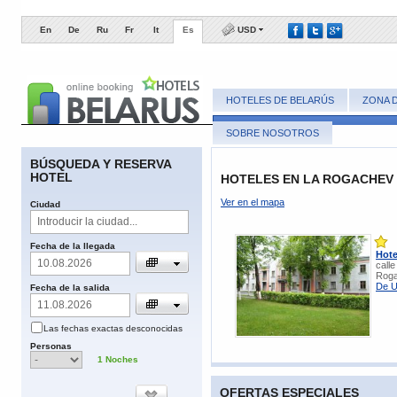
En
De
Ru
Fr
It
Es
USD
HOTELES DE BELARÚS
ZONA 
SOBRE NOSOTROS
BÚSQUEDA Y RESERVA
HOTEL
HOTELES EN LA ROGACHEV 
Ver en el mapa
​Ciudad
​Fecha de la llegada
Hote
call
Roga
De U
Fecha de la salida
Las fechas
exactas
desconocidas
​Personas
1
​Noches
OFERTAS ESPECIALES