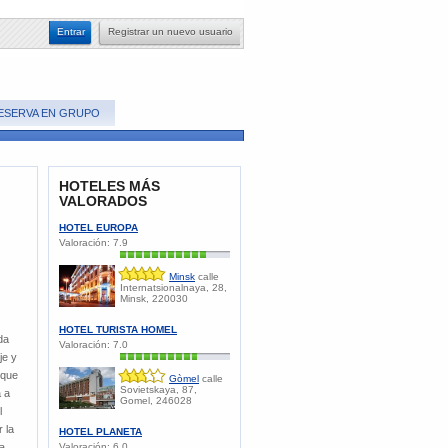
​Entrar
​Registrar un nuevo usuario
ESERVA EN GRUPO
HOTELES MÁS
VALORADOS
HOTEL EUROPA
Valoración:
7.9
Minsk
calle
Internatsionalnaya, 28,
Minsk, 220030
HOTEL TURISTA HOMEL
da
Valoración:
7.0
je y
 que
Gòmel
calle
Sovietskaya, 87,
a a
Gomel, 246028
l
 la
HOTEL PLANETA
la
Valoración:
6.0