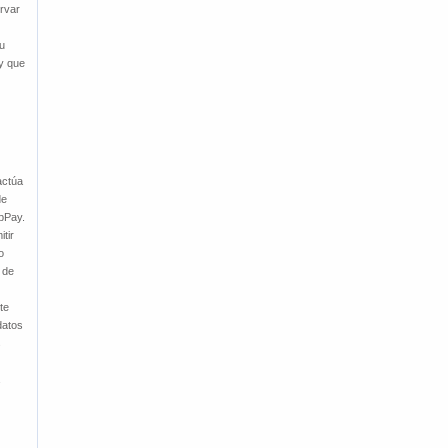
rvar
su
ay que
actúa
de
ebPay.
tir
o
 de
te
datos
s