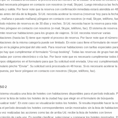
dad necesaria póngase en contacto con nosotros (e-mail, Skype). Luego introduzca las fech
gada y salida. Por favor note que la reserva con confirmación inmediata estará atendida en 48
as antes del día de la llegada. Si Ud. necesita acelerar la reserva (reservar hoy para la fech
, mañana o pasado mañana) póngase en contacto con nosotros (e-mail, Skype, teléfono, fax)
íodo máximo de reserva es de 30 días y noches. Si Ud. necesita hacer la reserva para más
hes póngase en contacto con nosotros (e-mail, Skype, teléfono, fax). El sistema de reserva
mite reservar habitaciones para los grupos de viajeros. Si Ud. necesita reservar varias
itaciones (hasta las 5) tiene que repetir el proceso de reserva. Por favor note que el número
itaciones de la misma categoría puede ser limitado. En este caso llene el formulario de rese
po en la página principal del sitio web. Para reservar habitaciones con tarifas especiales para
po hay que cumplimentar el formulario “Group booking”. Todas las reservas de grupo han de
iadas por correo electrónico o vía fax. Por favor note que es necesario cumplimentar todos 
pos obligatorios en el formulario para que Su solicitud esté enviada. Una vez cumplimentado
mulario pinche “Enviar”. Su solicitud será procesada en 48 horas. Si es necesario acelerar la
puesta, por favor póngase en contacto con nosotros (Skype, teléfono, fax).
SO 2
sistema visualiza una lista de hoteles con habitaciones disponibles para el período indicado. 
orrer la lista de todos los hoteles de la ciudad hay que elegir en el formulario de búsqueda
sualizar todo”. En este caso se visualizarán todos los hoteles. Si resulta imposible hacer la r
a el período deseado los hoteles correspondientes serán mostrados sin la lista de habitacion
 vez realizadas las acciones como las de arriba Ud. recibe la lista de hoteles con breve
cripción de cada uno. Es posible clasificar, seleccionar y comparar los hoteles mostrados. P