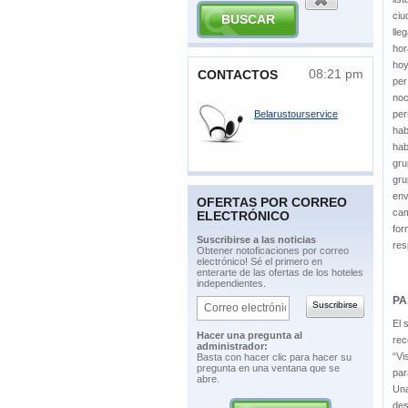
ciu
lle
hor
hoy
08:21 pm
​CONTACTOS
per
noc
Belarustourservice
per
hab
hab
gru
gru
env
OFERTAS POR CORREO
cam
ELECTRÓNICO
for
​Suscribirse a las noticias
res
​Obtener notoficaciones por correo
electrónico! Sé el primero en
enterarte de las ofertas de los hoteles
independientes.
PA
El 
​Hacer una pregunta al
rec
administrador:
“Vi
​Basta con hacer clic para hacer su
pregunta en una ventana que se
par
abre.
Una
des