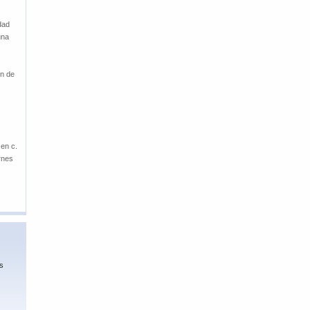
dad
una
en de
 en c.
rnes
is