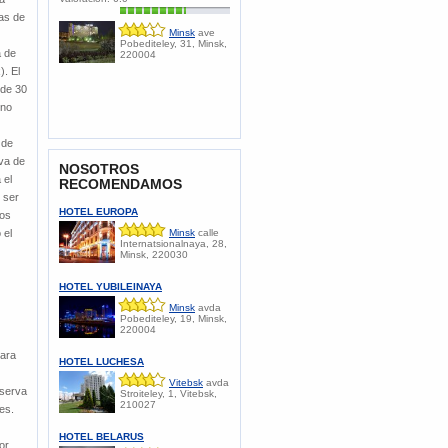
as de
Minsk
ave
Pobediteley, 31, Minsk,
a de
220004
. El
 de 30
 no
 de
rva de
​NOSOTROS
 el
RECOMENDAMOS
 ser
HOTEL EUROPA
los
 el
Minsk
calle
Internatsionalnaya, 28,
Minsk, 220030
HOTEL YUBILEINAYA
Minsk
avda
Pobediteley, 19, Minsk,
220004
Para
HOTEL LUCHESA
Vitebsk
avda
eserva
Stroiteley, 1, Vitebsk,
210027
es.
HOTEL BELARUS
or