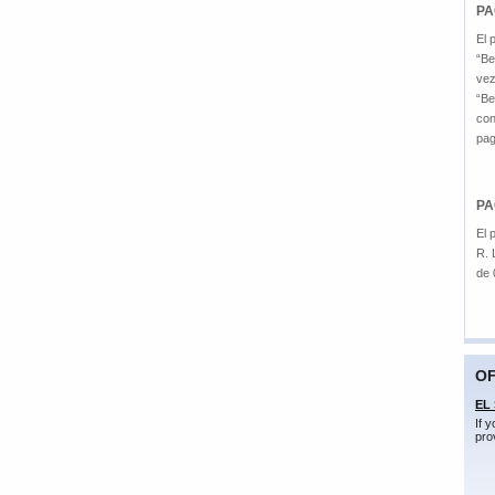
PA
El 
“Be
vez
“Be
con
pag
PA
El 
R. 
de 
OF
EL
If 
pro