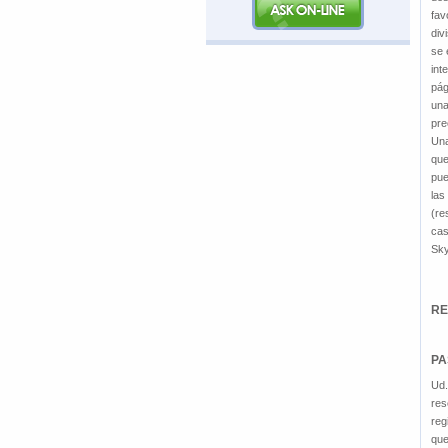
fav
div
se 
int
pág
una
pre
Una
que
pue
las
(re
cas
Sky
RE
PA
Ud.
res
reg
que