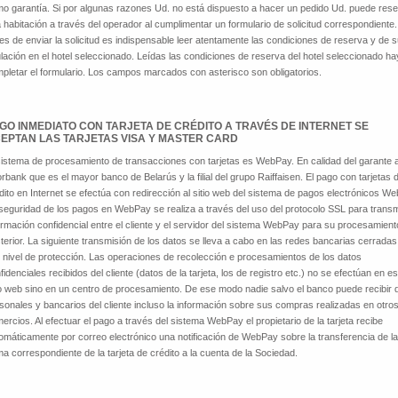
o garantía. Si por algunas razones Ud. no está dispuesto a hacer un pedido Ud. puede rese
 habitación a través del operador al cumplimentar un formulario de solicitud correspondiente.
es de enviar la solicitud es indispensable leer atentamente las condiciones de reserva y de 
lación en el hotel seleccionado. Leídas las condiciones de reserva del hotel seleccionado h
pletar el formulario. Los campos marcados con asterisco son obligatorios.
GO INMEDIATO CON TARJETA DE CRÉDITO A TRAVÉS DE INTERNET SE
EPTAN LAS TARJETAS VISA Y MASTER CARD
sistema de procesamiento de transacciones con tarjetas es WebPay. En calidad del garante 
orbank que es el mayor banco de Belarús y la filial del grupo Raiffaisen. El pago con tarjetas 
dito en Internet se efectúa con redirección al sitio web del sistema de pagos electrónicos W
seguridad de los pagos en WebPay se realiza a través del uso del protocolo SSL para transmi
ormación confidencial entre el cliente y el servidor del sistema WebPay para su procesamient
terior. La siguiente transmisión de los datos se lleva a cabo en las redes bancarias cerradas
o nivel de protección. Las operaciones de recolección e procesamientos de los datos
fidenciales recibidos del cliente (datos de la tarjeta, los de registro etc.) no se efectúan en es
io web sino en un centro de procesamiento. De ese modo nadie salvo el banco puede recibir 
sonales y bancarios del cliente incluso la información sobre sus compras realizadas en otro
ercios. Al efectuar el pago a través del sistema WebPay el propietario de la tarjeta recibe
omáticamente por correo electrónico una notificación de WebPay sobre la transferencia de la
a correspondiente de la tarjeta de crédito a la cuenta de la Sociedad.