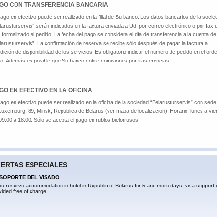
GO CON TRANSFERENCIA BANCARIA
pago en efectivo puede ser realizado en la filial de Su banco. Los datos bancarios de la socie
larusturservis” serán indicados en la factura enviada a Ud. por correo electrónico o por fax 
 formalizado el pedido. La fecha del pago se considera el día de transferencia a la cuenta de
larusturservis”. La confirmación de reserva se recibe sólo después de pagar la factura a
dición de disponibilidad de los servicios. Es obligatorio indicar el número de pedido en el ord
o. Además es posible que Su banco cobre comisiones por trasferencias.
GO EN EFECTIVO EN LA OFICINA
pago en efectivo puede ser realizado en la oficina de la sociedad “Belarusturservis” con sede
Luxemburg, 89, Minsk, República de Belarús (ver mapa de localización). Horario: lunes a vie
09:00 a 18:00. Sólo se acepta el pago en rublos bielorrusos.
ERTAS ESPECIALES
 SOPORTE DEL VISADO
you reserve accommodation in hotel in Republic of Belarus for 5 and more days, visa support 
vided free of charge.