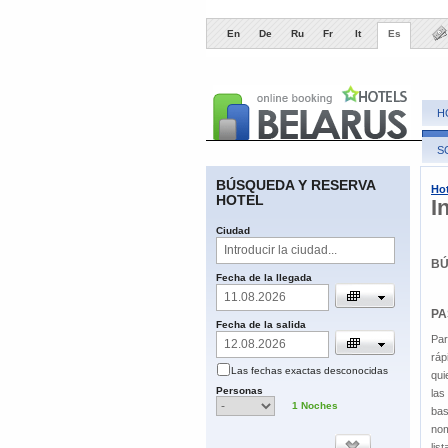
En
De
Ru
Fr
It
Es
H
S
BÚSQUEDA Y RESERVA
Hot
HOTEL
I
​Ciudad
BÚ
​Fecha de la llegada
PA
Fecha de la salida
Par
ráp
Las fechas
exactas
desconocidas
qui
​Personas
las
1
​Noches
bas
nom
lis