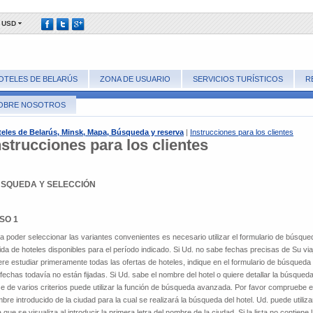
USD
OTELES DE BELARÚS
ZONA DE USUARIO
SERVICIOS TURÍSTICOS
R
OBRE NOSOTROS
eles de Belarús, Minsk, Mapa, Búsqueda y reserva
|
Instrucciones para los clientes
nstrucciones para los clientes
SQUEDA Y SELECCIÓN
SO 1
a poder seleccionar las variantes convenientes es necesario utilizar el formulario de búsque
ida de hoteles disponibles para el período indicado. Si Ud. no sabe fechas precisas de Su via
ere estudiar primeramente todas las ofertas de hoteles, indique en el formulario de búsqueda
 fechas todavía no están fijadas. Si Ud. sabe el nombre del hotel o quiere detallar la búsqued
e de varios criterios puede utilizar la función de búsqueda avanzada. Por favor compruebe e
bre introducido de la ciudad para la cual se realizará la búsqueda del hotel. Ud. puede utilizar
ta que se visualiza al introducir la primera letra del nombre de la ciudad. Si la lista no contiene 