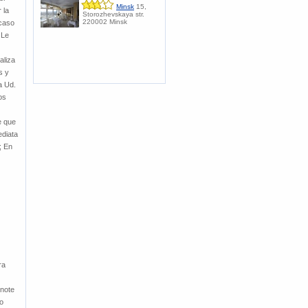
Minsk
15,
 la
Storozhevskaya str.
220002 Minsk
 caso
 Le
aliza
s y
a Ud.
os
e que
ediata
; En
ra
 note
to