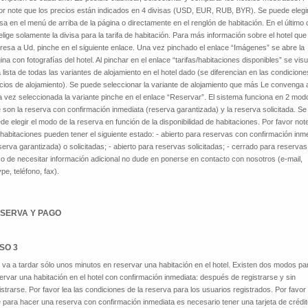
or note que los precios están indicados en 4 divisas (USD, EUR, RUB, BYR). Se puede elegir
isa en el menú de arriba de la página o directamente en el renglón de habitación. En el último
elige solamente la divisa para la tarifa de habitación. Para más información sobre el hotel que
eresa a Ud. pinche en el siguiente enlace. Una vez pinchado el enlace “Imágenes” se abre la
ina con fotografías del hotel. Al pinchar en el enlace “tarifas/habitaciones disponibles” se visu
 lista de todas las variantes de alojamiento en el hotel dado (se diferencian en las condicione
cios de alojamiento). Se puede seleccionar la variante de alojamiento que más Le convenga 
 vez seleccionada la variante pinche en el enlace “Reservar”. El sistema funciona en 2 mod
 son la reserva con confirmación inmediata (reserva garantizada) y la reserva solicitada. Se
de elegir el modo de la reserva en función de la disponibilidad de habitaciones. Por favor not
 habitaciones pueden tener el siguiente estado: - abierto para reservas con confirmación inm
serva garantizada) o solicitadas; - abierto para reservas solicitadas; - cerrado para reservas
o de necesitar información adicional no dude en ponerse en contacto con nosotros (e-mail,
pe, teléfono, fax).
SERVA Y PAGO
SO 3
 va a tardar sólo unos minutos en reservar una habitación en el hotel. Existen dos modos pa
ervar una habitación en el hotel con confirmación inmediata: después de registrarse y sin
istrarse. Por favor lea las condiciones de la reserva para los usuarios registrados. Por favor
 para hacer una reserva con confirmación inmediata es necesario tener una tarjeta de crédi