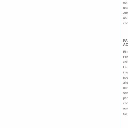
com
una
Ant
anu
com
PA
AC
El 
Pri
cré
La 
inf
pos
alt
con
sit
per
com
aut
sum