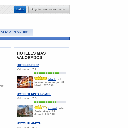
​Entrar
​Registrar un nuevo usuario
ESERVA EN GRUPO
HOTELES MÁS
VALORADOS
HOTEL EUROPA
Valoración:
7.9
Minsk
calle
Internatsionalnaya, 28,
Minsk, 220030
do;
HOTEL TURISTA HOMEL
Valoración:
7.0
Gòmel
calle
Sovietskaya, 87,
Gomel, 246028
HOTEL PLANETA
Valoración:
6.0