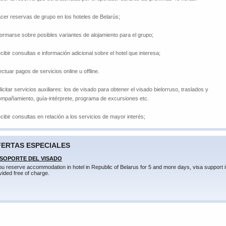
cer reservas de grupo en los hoteles de Belarús;
formarse sobre posibles variantes de alojamiento para el grupo;
cibir consultas e información adicional sobre el hotel que interesa;
ectuar pagos de servicios online u offline.
licitar servicios auxiliares: los de visado para obtener el visado bielorruso, traslados y
mpañamiento, guía-intérprete, programa de excursiones etc.
cibir consultas en relación a los servicios de mayor interés;
ERTAS ESPECIALES
 SOPORTE DEL VISADO
you reserve accommodation in hotel in Republic of Belarus for 5 and more days, visa support 
vided free of charge.