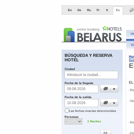
En
De
Ru
Fr
It
Es
H
S
BÚSQUEDA Y RESERVA
Hot
HOTEL
Bel
E
​Ciudad
EL
​Fecha de la llegada
-Re
Fecha de la salida
-Se
Las fechas
exactas
desconocidas
​Personas
1
​Noches
-Re
-Ha