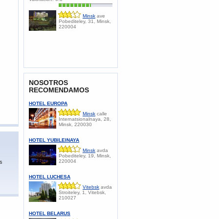
Minsk
ave
Pobediteley, 31, Minsk,
220004
​NOSOTROS
RECOMENDAMOS
HOTEL EUROPA
Minsk
calle
Internatsionalnaya, 28,
Minsk, 220030
HOTEL YUBILEINAYA
Minsk
avda
Pobediteley, 19, Minsk,
220004
is
HOTEL LUCHESA
Vitebsk
avda
Stroiteley, 1, Vitebsk,
210027
HOTEL BELARUS