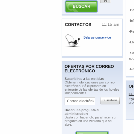
-Ha
-In
11:15 am
​CONTACTOS
-Re
Belarustourservice
-Ef
-So
aco
OFERTAS POR CORREO
-Re
ELECTRÓNICO
​Suscribirse a las noticias
​Obtener notoficaciones por correo
OF
electrónico! Sé el primero en
enterarte de las ofertas de los hoteles
independientes.
EL
If 
pro
​Hacer una pregunta al
administrador:
​Basta con hacer clic para hacer su
pregunta en una ventana que se
abre.