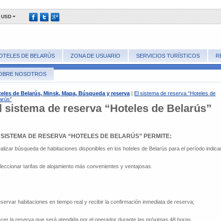
USD
OTELES DE BELARÚS
ZONA DE USUARIO
SERVICIOS TURÍSTICOS
R
OBRE NOSOTROS
eles de Belarús, Minsk, Mapa, Búsqueda y reserva
|
El sistema de reserva “Hoteles de
arús”
l sistema de reserva “Hoteles de Belarús”
 SISTEMA DE RESERVA “HOTELES DE BELARÚS” PERMITE:
alizar búsqueda de habitaciones disponibles en los hoteles de Belarús para el período indica
leccionar tarifas de alojamiento más convenientes y ventajosas.
servar habitaciones en tiempo real y recibir la confirmación inmediata de reserva;
cer la reserva que será atendida por el operador durante las próximas 48 horas.