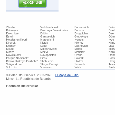
Zhodino
Verkhnedvinsk
Baranovichi
Belo
Bobruysk
Bolshaya Berestovitsa
Borisov
Bras
Dokshitsy
Dribin
Droguichin
Dzer
Estolin
Gantsevichi
Glubokoye
Gòm
Hoteles en Kobrin
Ivatsevichi
Ivenets
Ivye
Kirovsk
Kletsk
Klichev
Klimo
Krichev
Lepel
Liakhovichi
Lida
Miadel
Mikashevichi
Minsk
Mior
Mosty
Mozyr
Mstislavl
Naro
Novolukoml
Novopolotsk
Orsha
Oshm
Parque Nacionàl "
Pinsk
Polotsk
Post
Belovezhskaya Pushcha"
Shchuchin
Shklov
Slav
Soligorskque
Starye Dorogi
Svisloch
Tele
Volozhin
Voronovo
Yelsk
Zasla
© ​Belarustourservice, 2003-2026
​El Mapa del Sitio
Minsk, La República de Belarús.
Hecho
en Bielorrusia!