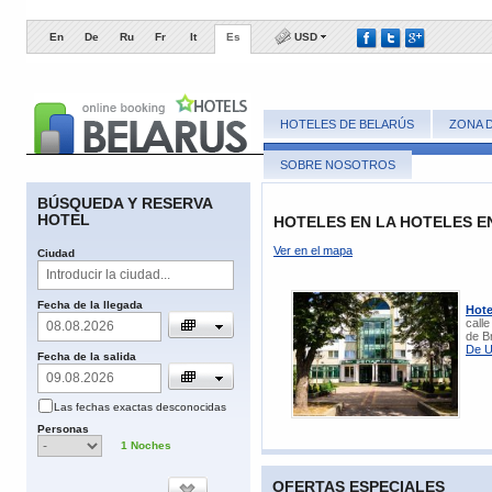
En
De
Ru
Fr
It
Es
USD
HOTELES DE BELARÚS
ZONA 
SOBRE NOSOTROS
BÚSQUEDA Y RESERVA
HOTEL
HOTELES EN LA HOTELES E
Ver en el mapa
​Ciudad
​Fecha de la llegada
Hote
calle
de B
De U
Fecha de la salida
Las fechas
exactas
desconocidas
​Personas
1
​Noches
OFERTAS ESPECIALES