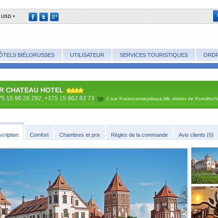
USD
ÔTELS BIÉLORUSSES
UTILISATEUR
SERVICES TOURISTIQUES
ORDR
R CHATEAU HOTEL
5 15 96 28 292, +375 15 962 83 73
,
Mir
,
2,rue Krasnoarmeyskaya,Mir, district de Korelitschi
scription
Comfort
Cha​mbres et prix
​Règles de la commande
Avis clients (0)