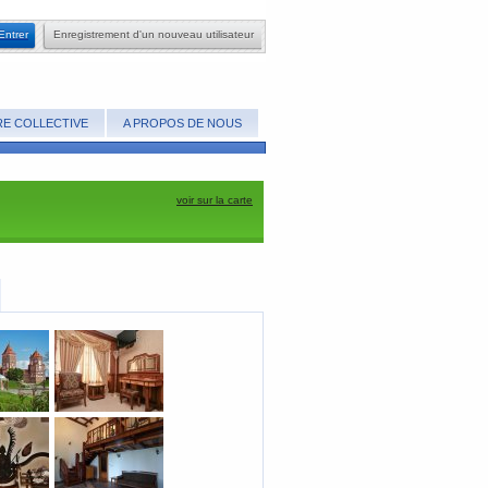
​Entrer
​Enregistrement d'un nouveau utilisateur
E COLLECTIVE
A PROPOS DE NOUS
voir sur la carte