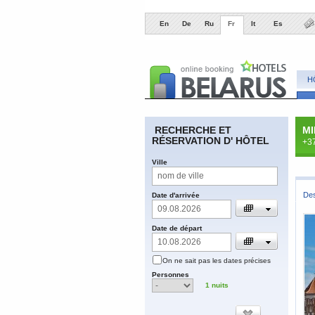
En
De
Ru
Fr
It
Es
H
​RECHERCHE ET
MI
RÉSERVATION D' HÔTEL
+37
​Ville
​De
​Date d'arrivée
​Date de départ
​On ne sait pas les dates précises
​Personnes
1
nuits