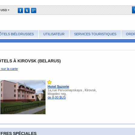
USD
ÔTELS BIÉLORUSSES
UTILISATEUR
SERVICES TOURISTIQUES
ORDR
TELS À KIROVSK (BELARUS)
r sur la carte
Hotel Suzorie
1a,rue Pervomayskaya , Kirovsk,
Mogolev reg.
de 8,00 $US
FRES SPÉCIALES