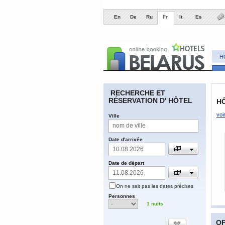
En
De
Ru
Fr
It
Es
H
​RECHERCHE ET
RÉSERVATION D' HÔTEL
HÔ
voi
​Ville
​Date d'arrivée
​Date de départ
​On ne sait pas les dates précises
​Personnes
1
nuits
OF