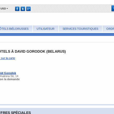
USD
ÔTELS BIÉLORUSSES
UTILISATEUR
SERVICES TOURISTIQUES
ORDR
ÔTELS À DAVID GORODOK (BELARUS)
r sur la carte
vid Gorodok
 Kalinina Str, 14
lon la demande
FRES SPÉCIALES