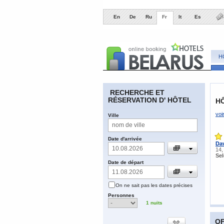
En
De
Ru
Fr
It
Es
H
​RECHERCHE ET
RÉSERVATION D' HÔTEL
H
voi
​Ville
​Date d'arrivée
Da
14,
Se
​Date de départ
​On ne sait pas les dates précises
​Personnes
1
nuits
OF