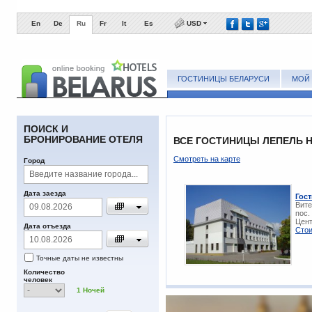
En
De
Ru
Fr
It
Es
USD
ГОСТИНИЦЫ БЕЛАРУСИ
МОЙ 
ПОИСК И
БРОНИРОВАНИЕ ОТЕЛЯ
ВСЕ ГОСТИНИЦЫ ЛЕПЕЛЬ Н
Смотреть на карте
Город
Дата заезда
Гос
Вите
пос.
Цент
Дата отъезда
Стои
Точные даты не известны
Количество
человек
1
Ночей