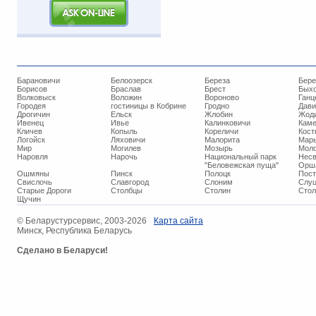
Барановичи
Белоозерск
Береза
Бере
Борисов
Браслав
Брест
Бых
Волковыск
Воложин
Вороново
Ганц
Городея
гостиницы в Кобрине
Гродно
Дави
Дрогичин
Ельск
Жлобин
Жод
Ивенец
Ивье
Калинковичи
Кам
Кличев
Копыль
Кореличи
Кост
Логойск
Ляховичи
Малорита
Марь
Мир
Могилев
Мозырь
Мол
Наровля
Нарочь
Национальный парк
Нес
"Беловежская пуща"
Орш
Ошмяны
Пинск
Полоцк
Пос
Свислочь
Славгород
Слоним
Слуц
Старые Дороги
Столбцы
Столин
Стол
Щучин
© ​Беларустурсервис, 2003-2026
Карта сайта
Минск, Республика Беларусь
Сделано в Беларуси!