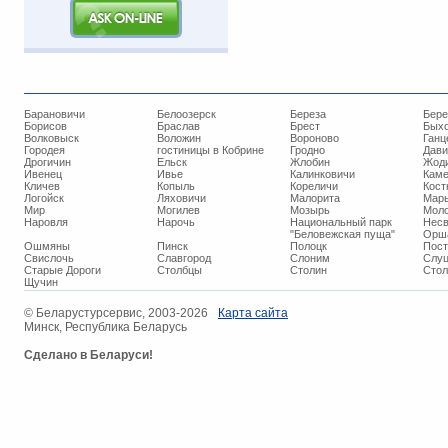
Барановичи
Белоозерск
Береза
Бере
Борисов
Браслав
Брест
Бых
Волковыск
Воложин
Вороново
Ганц
Городея
гостиницы в Кобрине
Гродно
Дави
Дрогичин
Ельск
Жлобин
Жод
Ивенец
Ивье
Калинковичи
Кам
Кличев
Копыль
Кореличи
Кост
Логойск
Ляховичи
Малорита
Марь
Мир
Могилев
Мозырь
Мол
Наровля
Нарочь
Национальный парк
Нес
"Беловежская пуща"
Орш
Ошмяны
Пинск
Полоцк
Пос
Свислочь
Славгород
Слоним
Слуц
Старые Дороги
Столбцы
Столин
Стол
Щучин
© ​Беларустурсервис, 2003-2026
Карта сайта
Минск, Республика Беларусь
Сделано в Беларуси!