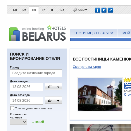
En
De
Ru
Fr
It
Es
USD
ГОСТИНИЦЫ БЕЛАРУСИ
МОЙ 
ПОИСК И
БРОНИРОВАНИЕ ОТЕЛЯ
ВСЕ ГОСТИНИЦЫ КАМЕНЮК
Смотреть на карте
Город
Дата заезда
Гос
Кам
Каме
Стои
Дата отъезда
Точные даты не известны
Количество
человек
1
Ночей