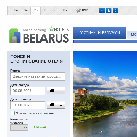
En
De
Ru
Fr
It
Es
USD
ГОСТИНИЦЫ БЕЛАРУСИ
МО
ПОИСК И
БРОНИРОВАНИЕ ОТЕЛЯ
Город
Дата заезда
Дата отъезда
Точные даты не известны
Количество
человек
1
Ночей