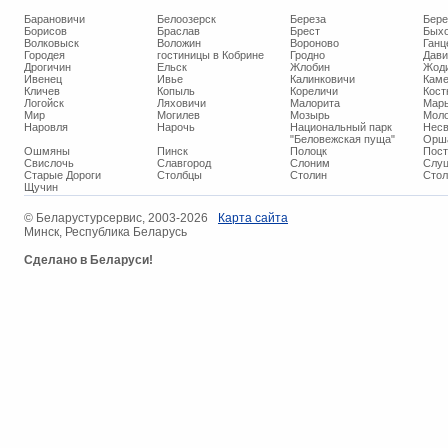
Барановичи
Белоозерск
Береза
Бере
Борисов
Браслав
Брест
Бых
Волковыск
Воложин
Вороново
Ганц
Городея
гостиницы в Кобрине
Гродно
Дави
Дрогичин
Ельск
Жлобин
Жод
Ивенец
Ивье
Калинковичи
Кам
Кличев
Копыль
Кореличи
Кост
Логойск
Ляховичи
Малорита
Марь
Мир
Могилев
Мозырь
Мол
Наровля
Нарочь
Национальный парк
Нес
"Беловежская пуща"
Орш
Ошмяны
Пинск
Полоцк
Пос
Свислочь
Славгород
Слоним
Слуц
Старые Дороги
Столбцы
Столин
Стол
Щучин
© ​Беларустурсервис, 2003-2026
Карта сайта
Минск, Республика Беларусь
Сделано в Беларуси!