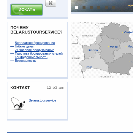
ПОЧЕМУ
BELARUSTOURSERVICE?
•
Vitebs
Беcплатное бронирование
Гибкие цены
•
Mog
•
Minsk
24 часовое обслуживание
•
Grodno
Простота бронирования отелей
Конфиденциальность
Безопасность
•
G
•
Brest
12:53 am
КОНТАКТ
Belarustourservice