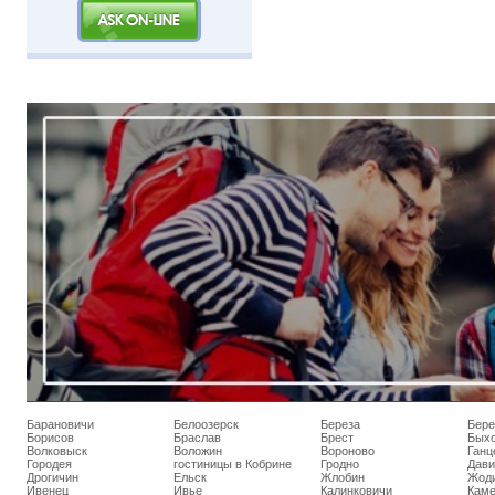
Барановичи
Белоозерск
Береза
Бере
Борисов
Браслав
Брест
Бых
Волковыск
Воложин
Вороново
Ганц
Городея
гостиницы в Кобрине
Гродно
Дави
Дрогичин
Ельск
Жлобин
Жод
Ивенец
Ивье
Калинковичи
Кам