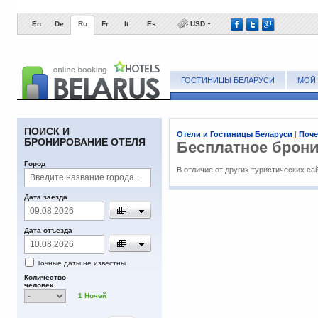
En
De
Ru
Fr
It
Es
USD
ГОСТИНИЦЫ БЕЛАРУСИ
МОЙ 
ПОИСК И
Отели и Гостиницы Беларуси
|
Поче
БРОНИРОВАНИЕ ОТЕЛЯ
Беcплатное брон
Город
В отличие от других туристических са
Дата заезда
Дата отъезда
Точные даты не известны
Количество
человек
1
Ночей