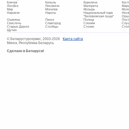
Кличев
Копыль
Кореличи
Кост
Логойск
Ляховичи
Малорита
Марь
Мир
Могилев
Мозырь
Мол
Наровля
Нарочь
Национальный парк
Нес
"Беловежская пуща"
Орш
Ошмяны
Пинск
Полоцк
Пос
Свислочь
Славгород
Слоним
Слуц
Старые Дороги
Столбцы
Столин
Стол
Щучин
© ​Беларустурсервис, 2003-2026
Карта сайта
Минск, Республика Беларусь
Сделано в Беларуси!