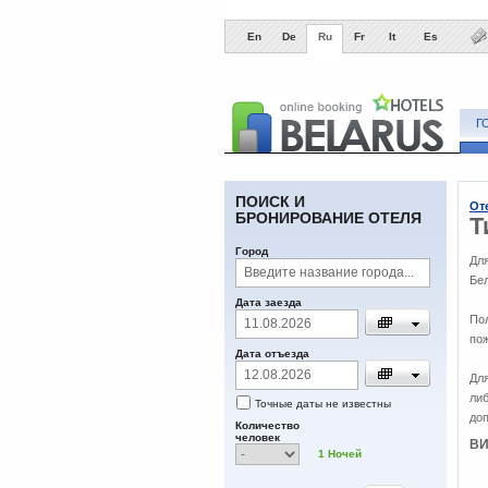
En
De
Ru
Fr
It
Es
Г
ПОИСК И
От
БРОНИРОВАНИЕ ОТЕЛЯ
Т
Город
Дл
Бел
Дата заезда
По
пож
Дата отъезда
Для
либ
Точные даты не известны
до
Количество
человек
ВИ
1
Ночей