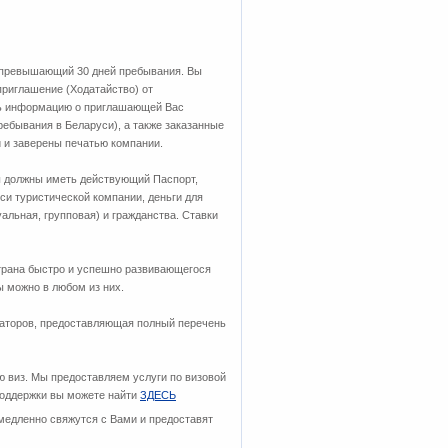
не превышающий 30 дней пребывания. Вы
приглашение (Ходатайство) от
ть информацию о приглашающей Вас
ребывания в Беларуси), а также заказанные
 и заверены печатью компании.
ы должны иметь действующий Паспорт,
уси туристической компании, деньги для
альная, групповая) и гражданства. Ставки
страна быстро и успешно развивающегося
ы можно в любом из них.
раторов, предоставляющая полный перечень
ю виз. Мы предоставляем услуги по визовой
поддержки вы можете найти
ЗДЕСЬ
медленно свяжутся с Вами и предоставят