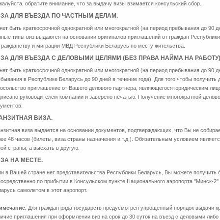
алуйста, обратите внимание, что за выдачу визы взимается консульский сбор.
ЗА ДЛЯ ВЪЕЗДА ПО ЧАСТНЫМ ДЕЛАМ.
ет быть краткосрочной однократной или многократной (на период пребывания до 90 дн
нные типы виз выдаются на основании оригиналов приглашений от граждан Республик
гражданству и миграции МВД Республики Беларусь по месту жительства.
ЗА ДЛЯ ВЪЕЗДА С ДЕЛОВЫМИ ЦЕЛЯМИ (БЕЗ ПРАВА НАЙМА НА РАБОТУ)
ет быть краткосрочной однократной или многократной (на период пребывания до 90 д
бывания в Республике Беларусь до 90 дней в течение года). Для того чтобы получить
Посольство приглашение от Вашего делового партнера, являющегося юридическим лиц
дписано руководителем компании и заверено печатью. Получение многократной делов
кументов.
АНЗИТНАЯ ВИЗА.
нзитная виза выдается на основании документов, подтверждающих, что Вы не собира
ее 48 часов (билеты, виза страны назначения и т.д.). Обязательным условием являетс
ой страны, а выехать в другую.
ЗА НА МЕСТЕ.
и в Вашей стране нет представительства Республики Беларусь, Вы можете получить 
осредственно по прибытии в Консульском пункте Национального аэропорта "Минск-2"
арусь самолетом в этот аэропорт.
имечание.
Для граждан ряда государств предусмотрен упрощенный порядок выдачи кр
ичие приглашения при оформлении виз на срок до 30 суток на въезд с деловыми либо