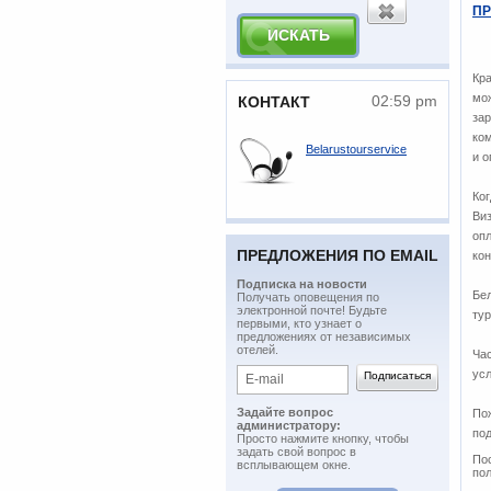
ПР
Кра
мож
02:59 pm
КОНТАКТ
за
ком
Belarustourservice
и 
Ко
Виз
опл
ПРЕДЛОЖЕНИЯ ПО EMAIL
ко
Подписка на новости
Бе
​Получать оповещения по
электронной почте! Будьте
тур
первыми, кто узнает о
предложениях от независимых
отелей.
Ча
усл
Задайте вопрос
Пож
администратору:
под
Просто нажмите кнопку, чтобы
задать свой вопрос в
Пос
всплывающем окне.
по