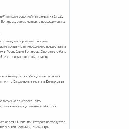
ей) или долгосрочной (выдается на 1 год).
и Беларусь, оформленных в подразделениях
.
ней) или долгосрочной (с правом
 деловую визу, Вам необходимо предоставить
ом в Республике Беларусь. Оно должно быть
ой визы требует дополнительных
етесь находиться в Республике Беларусь
я то, что Вы должны въехать в Беларусь из
белорусскую экспресс- визу
 с обязательным условием прибытия в
аткосрочных виз, при котором не требуется
 гостевыми целями. (Список стран