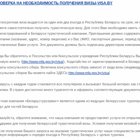
ОВЕРКА НА НЕОБХОДИМОСТЬ ПОЛУЧЕНИЯ ВИЗЫ-VISA.BY
ткосрочная виза выдается на один или два въезда в Республику Беларусь на срок, 
ете самостоятельно получить туристическую визу. Для этого Вам необходимо иметь 
регистрированной в Беларуси туристической компании. Приглашение должно содержа
пании (название, адрес, номер лицензии) и о Вас (ФИО, паспортные данные, период п
оплаченные Вами услуги. Эти документы должны быть подписаны директором компании
гда Вы обратитесь в Посольство или Консульское учреждение Республики Беларусь В
овую анкету (
http://www.mfa.gov.by/visa/
), Ходатайство от зарегистрированной в Белар
аты консульского сбора. Величина консульского сбора зависит от вида визы (индивиду
нсульских сборов Вы можете найти ЗДЕСЬ
http://www.mfa.gov.by/visa/
ларусь с каждым годом становится все популярнее и вызывает большой интерес как 
изма. В стране достаточно много турагентств и оформить соответствующие документ
стная компания «Беларустурсервис» является одним из ведущих белорусских туропе
уг для гостей Беларуси.
алуйста, обратите внимание, что наша компания не предоставляет услуги по открыти
держке для получения белорусской туристической визы. Условия получения визовой 
ле получения Вашего запроса на оказание туристических услуг наши специалисты не
лную информацию о порядке въезда в Республику Беларусь с целью туризма.