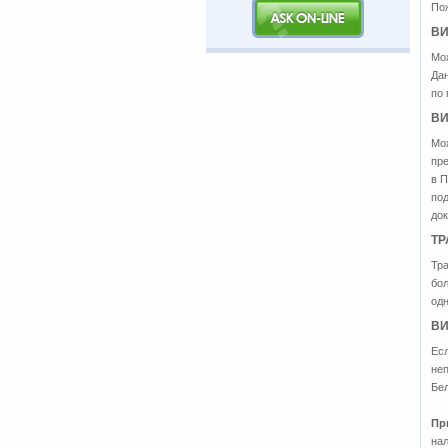
Пож
ВИ
Мож
Да
по 
ВИ
Мож
пре
в 
по
до
ТР
Тра
бол
одн
ВИ
Есл
неп
Бел
Пр
нал