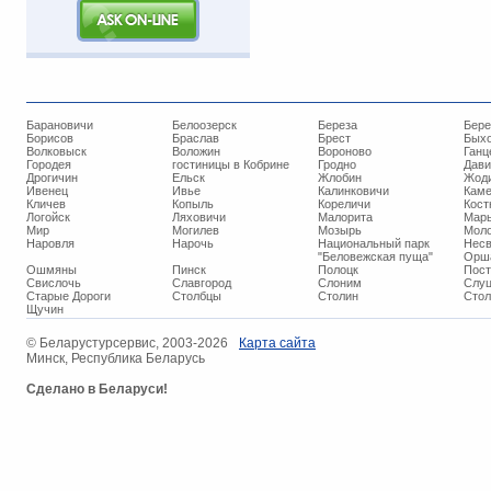
Барановичи
Белоозерск
Береза
Бере
Борисов
Браслав
Брест
Бых
Волковыск
Воложин
Вороново
Ганц
Городея
гостиницы в Кобрине
Гродно
Дави
Дрогичин
Ельск
Жлобин
Жод
Ивенец
Ивье
Калинковичи
Кам
Кличев
Копыль
Кореличи
Кост
Логойск
Ляховичи
Малорита
Марь
Мир
Могилев
Мозырь
Мол
Наровля
Нарочь
Национальный парк
Нес
"Беловежская пуща"
Орш
Ошмяны
Пинск
Полоцк
Пос
Свислочь
Славгород
Слоним
Слуц
Старые Дороги
Столбцы
Столин
Стол
Щучин
© ​Беларустурсервис, 2003-2026
Карта сайта
Минск, Республика Беларусь
Сделано в Беларуси!