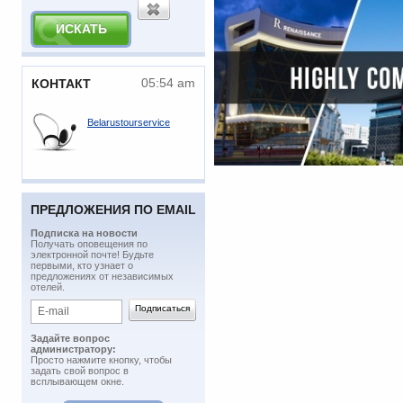
05:54 am
КОНТАКТ
Belarustourservice
ПРЕДЛОЖЕНИЯ ПО EMAIL
Подписка на новости
​Получать оповещения по
электронной почте! Будьте
первыми, кто узнает о
предложениях от независимых
отелей.
Задайте вопрос
администратору:
Просто нажмите кнопку, чтобы
задать свой вопрос в
всплывающем окне.