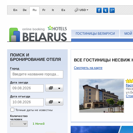
En
De
Ru
Fr
It
Es
USD
ГОСТИНИЦЫ БЕЛАРУСИ
МОЙ 
ПОИСК И
БРОНИРОВАНИЕ ОТЕЛЯ
ВСЕ ГОСТИНИЦЫ НЕСВИЖ 
Смотреть на карте
Город
Дата заезда
Гос
Несв
ул.Б
Стои
Дата отъезда
Точные даты не известны
Количество
человек
1
Ночей